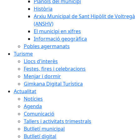
Plànols del municipi
Història
Arxiu Municipal de Sant Hipòlit de Voltregà
(ANSHV)
El municipi en xifres
Informació geogràfica
Pobles agermanats
Turisme
Llocs d'interès
Festes, fires i celebracions
Menjar i dormir
Gimkana Digital Turística
Actualitat
Notícies
Agenda
Comunicació
Tallers i activitats trimestrals
Butlletí municipal
Butlletí digital