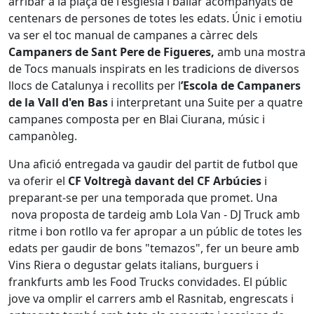
arribar a la plaça de l'església i ballar acompanyats de
centenars de persones de totes les edats. Únic i emotiu
va ser el toc manual de campanes a càrrec dels
Campaners de Sant Pere de Figueres,
amb una mostra
de Tocs manuals inspirats en les tradicions de diversos
llocs de Catalunya i recollits per l
’Escola de Campaners
de la Vall d'en Bas
i interpretant una Suite per a quatre
campanes composta per en Blai Ciurana, músic i
campanòleg.
Una afició entregada va gaudir del partit de futbol que
va oferir el
CF Voltregà davant del CF Arbúcies
i
preparant-se per una temporada que promet. Una
nova proposta de tardeig amb Lola Van - DJ Truck amb
ritme i bon rotllo va fer apropar a un públic de totes les
edats per gaudir de bons "temazos", fer un beure amb
Vins Riera o degustar gelats italians, burguers i
frankfurts amb les Food Trucks convidades. El públic
jove va omplir el carrers amb el Rasnitab, engrescats i