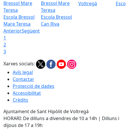
Voltregà
Escola
Escola Bressol
Escola Bressol
Mare Teresa
Can Riva
Anterior
Següent
1
2
3
Xarxes socials:
Avís legal
Contactar
Protecció de dades
Accessibilitat
Crèdits
Ajuntament de Sant Hipòlit de Voltregà
HORARI: De dilluns a divendres de 10 a 14h | Dilluns i
dijous de 17 a 19h