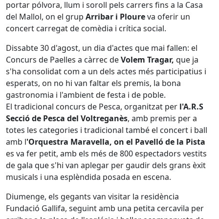
portar pólvora, llum i soroll pels carrers fins a la Casa
del Mallol, on el grup
Arribar i Ploure
va oferir un
concert carregat de comèdia i crítica social.
Dissabte 30 d'agost, un dia d'actes que mai fallen: el
Concurs de Paelles a càrrec de
Volem Tragar,
que ja
s'ha consolidat com a un dels actes més participatius i
esperats, on no hi van faltar els premis, la bona
gastronomia i l'ambient de festa i de poble.
El tradicional concurs de Pesca, organitzat per
l'A.R.S
Secció de Pesca del Voltreganès
, amb premis per a
totes les categories i tradicional també el concert i ball
amb l
'Orquestra Maravella, on el Pavelló de la Pista
es va fer petit, amb els més de 800 espectadors vestits
de gala que s'hi van aplegar per gaudir dels grans èxit
musicals i una esplèndida posada en escena.
Diumenge, els gegants van visitar la residència
Fundació Gallifa, seguint amb una petita cercavila per