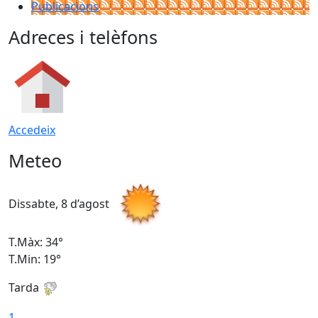
Publicacions
Adreces i telèfons
Accedeix
Meteo
Dissabte, 8 d’agost
D
T.Màx: 34°
T
T.Min: 19°
T
Tarda
T
1