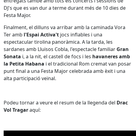
entregats també amb tots els concerts i sessions de
DJ's que es van dur a terme durant més de 10 dies de
Festa Major.
Finalment, el dilluns va arribar amb la caminada Vora
Ter amb
l'Espai Activa't
jocs inflables i una
espectacular tirolina panoràmica. A la tarda, les
sardanes amb Lluïsos Cobla, l'espectacle familiar
Gran
Sonata
i, a la nit, el castell de focs i les
havaneres amb
la Petita Habana
i el tradicional Rom cremat van posar
punt final a una Festa Major celebrada amb èxit i una
alta participació veïnal.
Podeu tornar a veure el resum de la llegenda del
Drac
Vol Tragar
aquí: