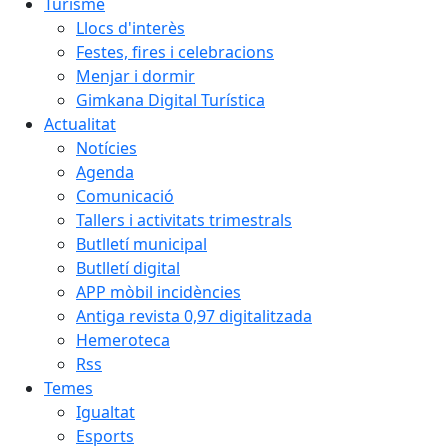
Turisme
Llocs d'interès
Festes, fires i celebracions
Menjar i dormir
Gimkana Digital Turística
Actualitat
Notícies
Agenda
Comunicació
Tallers i activitats trimestrals
Butlletí municipal
Butlletí digital
APP mòbil incidències
Antiga revista 0,97 digitalitzada
Hemeroteca
Rss
Temes
Igualtat
Esports