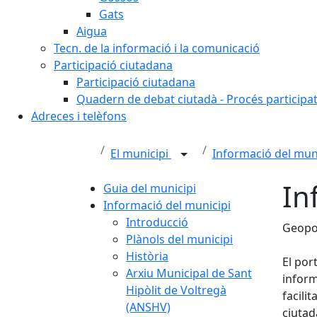
Gats
Aigua
Tecn. de la informació i la comunicació
Participació ciutadana
Participació ciutadana
Quadern de debat ciutadà - Procés participa
Adreces i telèfons
El municipi
Informació del mun
In
Guia del municipi
Informació del municipi
Introducció
Geopo
Plànols del municipi
Història
El por
Arxiu Municipal de Sant
inform
Hipòlit de Voltregà
facili
(ANSHV)
ciutad