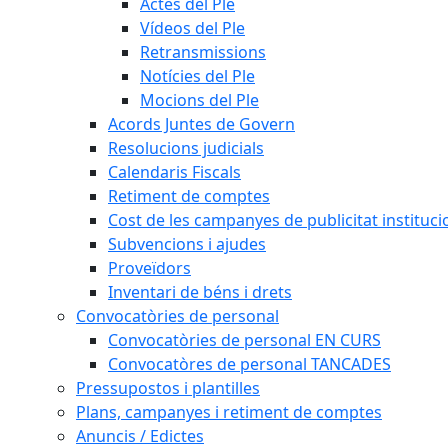
Actes del Ple
Vídeos del Ple
Retransmissions
Notícies del Ple
Mocions del Ple
Acords Juntes de Govern
Resolucions judicials
Calendaris Fiscals
Retiment de comptes
Cost de les campanyes de publicitat instituci
Subvencions i ajudes
Proveïdors
Inventari de béns i drets
Convocatòries de personal
Convocatòries de personal EN CURS
Convocatòres de personal TANCADES
Pressupostos i plantilles
Plans, campanyes i retiment de comptes
Anuncis / Edictes