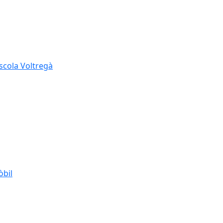
Escola Voltregà
òbil