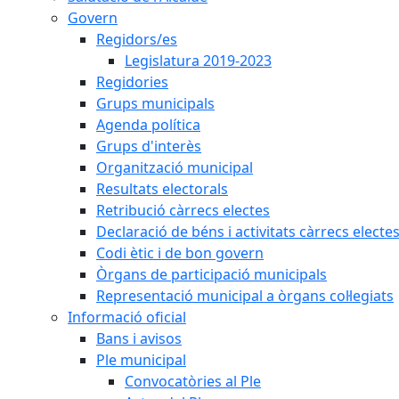
Govern
Regidors/es
Legislatura 2019-2023
Regidories
Grups municipals
Agenda política
Grups d'interès
Organització municipal
Resultats electorals
Retribució càrrecs electes
Declaració de béns i activitats càrrecs electe
Codi ètic i de bon govern
Òrgans de participació municipals
Representació municipal a òrgans col·legiats
Informació oficial
Bans i avisos
Ple municipal
Convocatòries al Ple