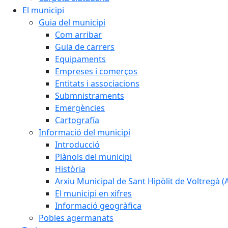
El municipi
Guia del municipi
Com arribar
Guia de carrers
Equipaments
Empreses i comerços
Entitats i associacions
Submnistraments
Emergències
Cartografía
Informació del municipi
Introducció
Plànols del municipi
Història
Arxiu Municipal de Sant Hipòlit de Voltregà 
El municipi en xifres
Informació geogràfica
Pobles agermanats