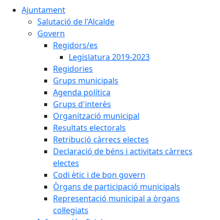
Ajuntament
Salutació de l'Alcalde
Govern
Regidors/es
Legislatura 2019-2023
Regidories
Grups municipals
Agenda política
Grups d'interès
Organització municipal
Resultats electorals
Retribució càrrecs electes
Declaració de béns i activitats càrrecs
electes
Codi ètic i de bon govern
Òrgans de participació municipals
Representació municipal a òrgans
col·legiats