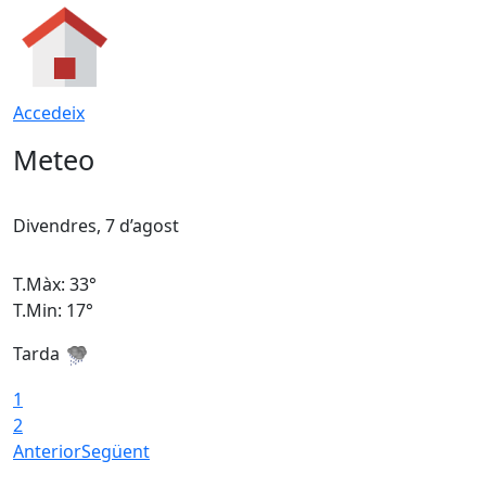
Accedeix
Meteo
Divendres, 7 d’agost
D
T.Màx: 33°
T
T.Min: 17°
T
Tarda
T
1
2
Anterior
Següent