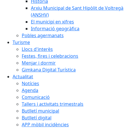
Història
Arxiu Municipal de Sant Hipòlit de Voltregà
(ANSHV)
El municipi en xifres
Informació geogràfica
Pobles agermanats
Turisme
Llocs d'interès
Festes, fires i celebracions
Menjar i dormir
Gimkana Digital Turística
Actualitat
Notícies
Agenda
Comunicació
Tallers i activitats trimestrals
Butlletí municipal
Butlletí digital
APP mòbil incidències