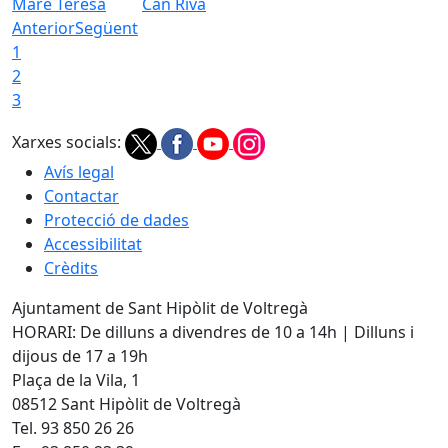
Mare Teresa
Can Riva
Anterior
Següent
1
2
3
Xarxes socials:
Avís legal
Contactar
Protecció de dades
Accessibilitat
Crèdits
Ajuntament de Sant Hipòlit de Voltregà
HORARI: De dilluns a divendres de 10 a 14h | Dilluns i
dijous de 17 a 19h
Plaça de la Vila, 1
08512 Sant Hipòlit de Voltregà
Tel. 93 850 26 26