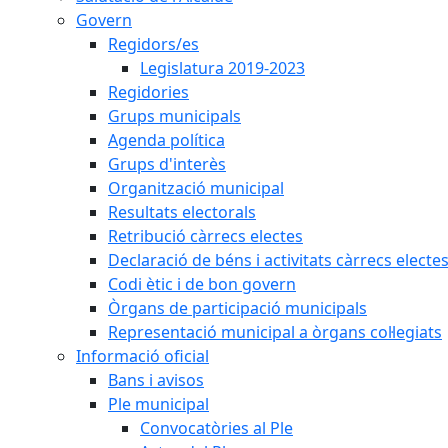
Govern
Regidors/es
Legislatura 2019-2023
Regidories
Grups municipals
Agenda política
Grups d'interès
Organització municipal
Resultats electorals
Retribució càrrecs electes
Declaració de béns i activitats càrrecs electe
Codi ètic i de bon govern
Òrgans de participació municipals
Representació municipal a òrgans col·legiats
Informació oficial
Bans i avisos
Ple municipal
Convocatòries al Ple