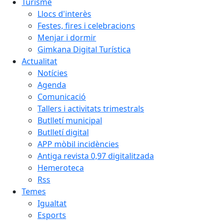
Turisme
Llocs d'interès
Festes, fires i celebracions
Menjar i dormir
Gimkana Digital Turística
Actualitat
Notícies
Agenda
Comunicació
Tallers i activitats trimestrals
Butlletí municipal
Butlletí digital
APP mòbil incidències
Antiga revista 0,97 digitalitzada
Hemeroteca
Rss
Temes
Igualtat
Esports