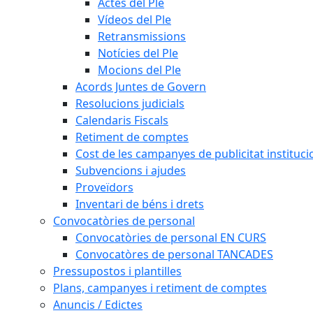
Actes del Ple
Vídeos del Ple
Retransmissions
Notícies del Ple
Mocions del Ple
Acords Juntes de Govern
Resolucions judicials
Calendaris Fiscals
Retiment de comptes
Cost de les campanyes de publicitat instituci
Subvencions i ajudes
Proveïdors
Inventari de béns i drets
Convocatòries de personal
Convocatòries de personal EN CURS
Convocatòres de personal TANCADES
Pressupostos i plantilles
Plans, campanyes i retiment de comptes
Anuncis / Edictes