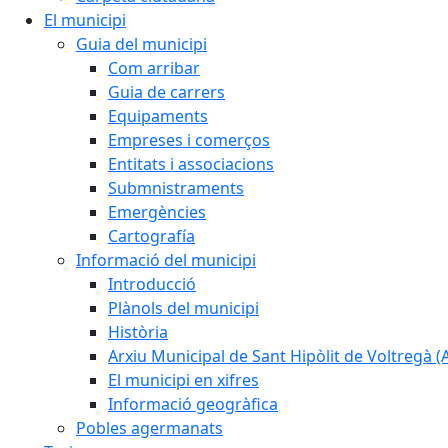
El municipi
Guia del municipi
Com arribar
Guia de carrers
Equipaments
Empreses i comerços
Entitats i associacions
Submnistraments
Emergències
Cartografía
Informació del municipi
Introducció
Plànols del municipi
Història
Arxiu Municipal de Sant Hipòlit de Voltregà 
El municipi en xifres
Informació geogràfica
Pobles agermanats