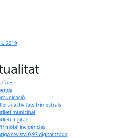
tiu 2019
tualitat
tícies
genda
omunicació
llers i activitats trimestrals
tlletí municipal
tlletí digital
P mòbil incidències
tiga revista 0,97 digitalitzada