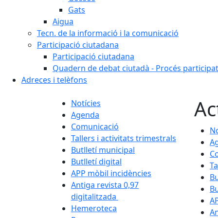
Gats
Aigua
Tecn. de la informació i la comunicació
Participació ciutadana
Participació ciutadana
Quadern de debat ciutadà - Procés participa
Adreces i telèfons
Ac
Notícies
Agenda
Comunicació
No
Tallers i activitats trimestrals
A
Butlletí municipal
C
Butlletí digital
Ta
APP mòbil incidències
Bu
Antiga revista 0,97
Bu
digitalitzada
AP
Hemeroteca
An