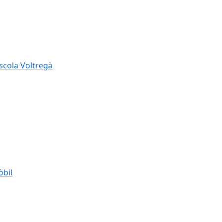
Escola Voltregà
òbil