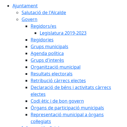
Ajuntament
Salutació de l'Alcalde
Govern
Regidors/es
Legislatura 2019-2023
Regidories
Grups municipals
Agenda política
Grups d'interès
Organització municipal
Resultats electorals
Retribució càrrecs electes
Declaració de béns i activitats càrrecs
electes
Codi ètic i de bon govern
Òrgans de participació municipals
Representació municipal a òrgans
col·legiats