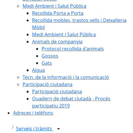
Medi Ambient i Salut Pública
Recollida Porta a Porta
Recollida mobles, trastos vells i Deixalleria
Mòbil
Medi Ambient i Salut Pública
Animals de companyia
Protocol recollida d'animals
Gossos
Gats
Aigua
Tecn. de la informació i la comunicació
Participació ciutadana
Participació ciutadana
Quadern de debat ciutadà - Procés
participatiu 2019
Adreces i telèfons
Serveis i tràmits