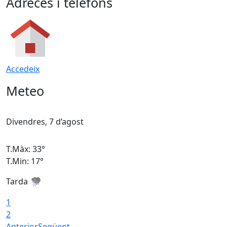
Adreces i telèfons
Accedeix
Meteo
Divendres, 7 d’agost
D
T.Màx: 33°
T
T.Min: 17°
T
Tarda
T
1
2
Anterior
Següent