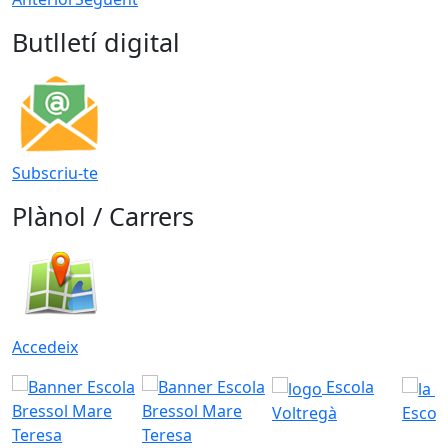
Butlletí digital
Subscriu-te
Plànol / Carrers
Accedeix
Escola
Voltregà
Escola