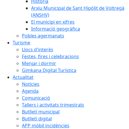
Història
Arxiu Municipal de Sant Hipòlit de Voltregà
(ANSHV)
El municipi en xifres
Informació geogràfica
Pobles agermanats
Turisme
Llocs d'interès
Festes, fires i celebracions
Menjar i dormir
Gimkana Digital Turística
Actualitat
Notícies
Agenda
Comunicació
Tallers i activitats trimestrals
Butlletí municipal
Butlletí digital
APP mòbil incidències