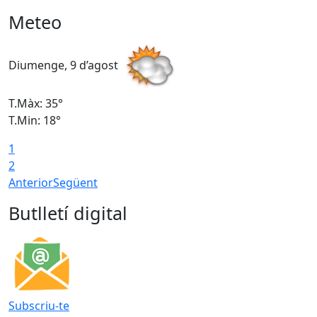
Meteo
Diumenge, 9 d’agost
D
T.Màx: 35°
T
T.Min: 18°
T
1
T
2
Anterior
Següent
Butlletí digital
Subscriu-te