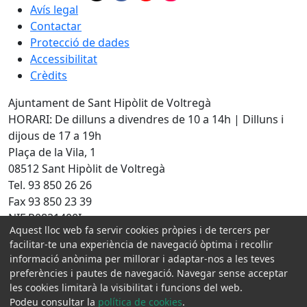
Avís legal
Contactar
Protecció de dades
Accessibilitat
Crèdits
Ajuntament de Sant Hipòlit de Voltregà
HORARI: De dilluns a divendres de 10 a 14h | Dilluns i
dijous de 17 a 19h
Plaça de la Vila, 1
08512 Sant Hipòlit de Voltregà
Tel. 93 850 26 26
Fax 93 850 23 39
NIF P0821400I
Aquest lloc web fa servir cookies pròpies i de tercers per
Amb la col·laboració de:
facilitar-te una experiència de navegació òptima i recollir
informació anònima per millorar i adaptar-nos a les teves
preferències i pautes de navegació. Navegar sense acceptar
les cookies limitarà la visibilitat i funcions del web.
Podeu consultar la
política de cookies
.