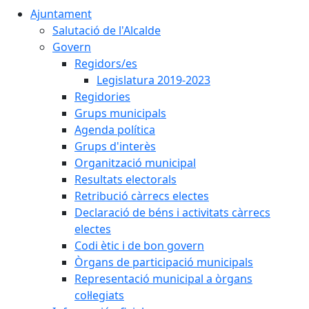
Ajuntament
Salutació de l'Alcalde
Govern
Regidors/es
Legislatura 2019-2023
Regidories
Grups municipals
Agenda política
Grups d'interès
Organització municipal
Resultats electorals
Retribució càrrecs electes
Declaració de béns i activitats càrrecs
electes
Codi ètic i de bon govern
Òrgans de participació municipals
Representació municipal a òrgans
col·legiats