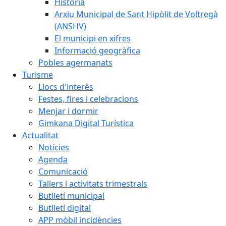
Història
Arxiu Municipal de Sant Hipòlit de Voltregà
(ANSHV)
El municipi en xifres
Informació geogràfica
Pobles agermanats
Turisme
Llocs d'interès
Festes, fires i celebracions
Menjar i dormir
Gimkana Digital Turística
Actualitat
Notícies
Agenda
Comunicació
Tallers i activitats trimestrals
Butlletí municipal
Butlletí digital
APP mòbil incidències