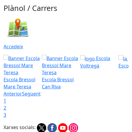
Plànol / Carrers
Accedeix
Escola
Voltregà
Escola
Escola Bressol
Escola Bressol
Mare Teresa
Can Riva
Anterior
Següent
1
2
3
Xarxes socials: