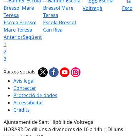
Escola
Voltregà
Escola
Escola Bressol
Escola Bressol
Mare Teresa
Can Riva
Anterior
Següent
1
2
3
Xarxes socials:
Avís legal
Contactar
Protecció de dades
Accessibilitat
Crèdits
Ajuntament de Sant Hipòlit de Voltregà
HORARI: De dilluns a divendres de 10 a 14h | Dilluns i