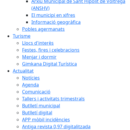
Arxiu Municipal de Sant Hipòlit de Voltregà
(ANSHV)
El municipi en xifres
Informació geogràfica
Pobles agermanats
Turisme
Llocs d'interès
Festes, fires i celebracions
Menjar i dormir
Gimkana Digital Turística
Actualitat
Notícies
Agenda
Comunicació
Tallers i activitats trimestrals
Butlletí municipal
Butlletí digital
APP mòbil incidències
Antiga revista 0,97 digitalitzada