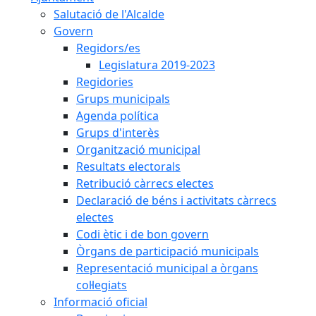
Salutació de l'Alcalde
Govern
Regidors/es
Legislatura 2019-2023
Regidories
Grups municipals
Agenda política
Grups d'interès
Organització municipal
Resultats electorals
Retribució càrrecs electes
Declaració de béns i activitats càrrecs
electes
Codi ètic i de bon govern
Òrgans de participació municipals
Representació municipal a òrgans
col·legiats
Informació oficial