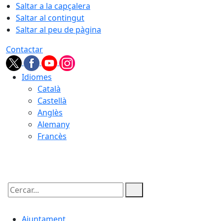
Saltar a la capçalera
Saltar al contingut
Saltar al peu de pàgina
Contactar
Idiomes
Català
Castellà
Anglès
Alemany
Francès
07.08.2026 | 05:58
Cercar:
Ajuntament