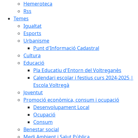
Hemeroteca
Rss
Temes
Igualtat
Esports
Urbanisme
Punt d'Informació Cadastral
Cultura
Educació
Pla Educatiu d'Entorn del Voltreganès
Calendari escolar i festius curs 2024-2025 |
Escola Voltregà
Joventut
Promoció econòmica, consum i ocupació
Desenvolupament Local
Ocupació
Consum
Benestar social
Medi Ambient i Salut Pública