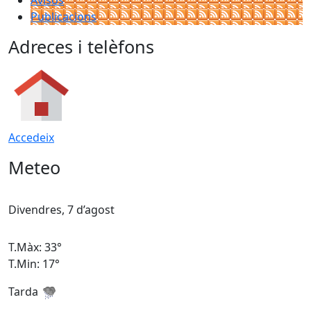
Avisos
Publicacions
Adreces i telèfons
Accedeix
Meteo
Divendres, 7 d’agost
D
T.Màx: 33°
T
T.Min: 17°
T
Tarda
T