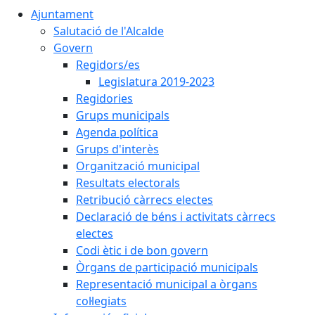
Ajuntament
Salutació de l'Alcalde
Govern
Regidors/es
Legislatura 2019-2023
Regidories
Grups municipals
Agenda política
Grups d'interès
Organització municipal
Resultats electorals
Retribució càrrecs electes
Declaració de béns i activitats càrrecs
electes
Codi ètic i de bon govern
Òrgans de participació municipals
Representació municipal a òrgans
col·legiats