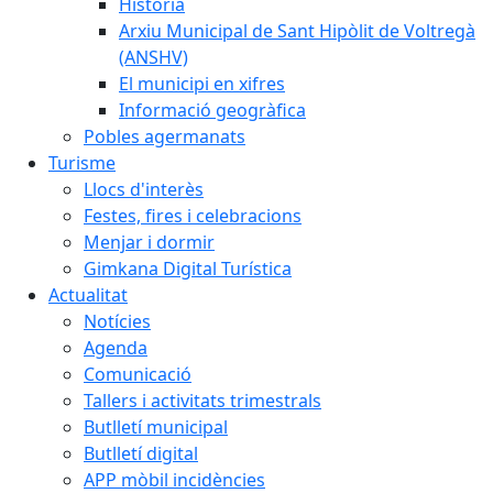
Història
Arxiu Municipal de Sant Hipòlit de Voltregà
(ANSHV)
El municipi en xifres
Informació geogràfica
Pobles agermanats
Turisme
Llocs d'interès
Festes, fires i celebracions
Menjar i dormir
Gimkana Digital Turística
Actualitat
Notícies
Agenda
Comunicació
Tallers i activitats trimestrals
Butlletí municipal
Butlletí digital
APP mòbil incidències