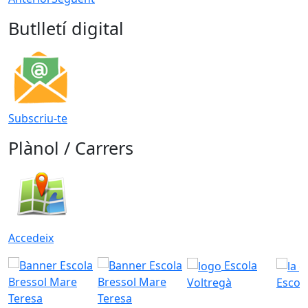
Butlletí digital
Subscriu-te
Plànol / Carrers
Accedeix
Escola
Voltregà
Escola