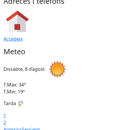
Adreces i telèfons
Accedeix
Meteo
Dissabte, 8 d’agost
D
T.Màx: 34°
T
T.Min: 19°
T
Tarda
T
1
2
Anterior
Següent