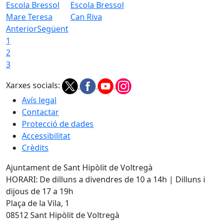
Escola Bressol
Escola Bressol
Mare Teresa
Can Riva
Anterior
Següent
1
2
3
Xarxes socials:
Avís legal
Contactar
Protecció de dades
Accessibilitat
Crèdits
Ajuntament de Sant Hipòlit de Voltregà
HORARI: De dilluns a divendres de 10 a 14h | Dilluns i
dijous de 17 a 19h
Plaça de la Vila, 1
08512 Sant Hipòlit de Voltregà