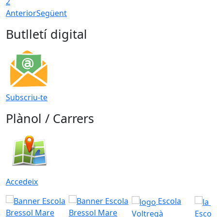
2
Anterior
Següent
Butlletí digital
Subscriu-te
Plànol / Carrers
Accedeix
Escola
Voltregà
Escola