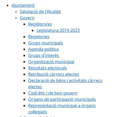
Ajuntament
Salutació de l'Alcalde
Govern
Regidors/es
Legislatura 2019-2023
Regidories
Grups municipals
Agenda política
Grups d'interès
Organització municipal
Resultats electorals
Retribució càrrecs electes
Declaració de béns i activitats càrrecs
electes
Codi ètic i de bon govern
Òrgans de participació municipals
Representació municipal a òrgans
col·legiats