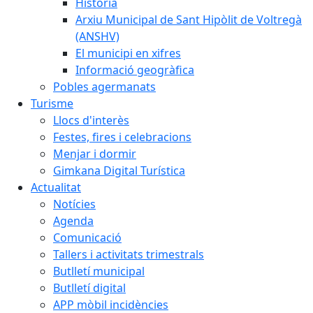
Història
Arxiu Municipal de Sant Hipòlit de Voltregà
(ANSHV)
El municipi en xifres
Informació geogràfica
Pobles agermanats
Turisme
Llocs d'interès
Festes, fires i celebracions
Menjar i dormir
Gimkana Digital Turística
Actualitat
Notícies
Agenda
Comunicació
Tallers i activitats trimestrals
Butlletí municipal
Butlletí digital
APP mòbil incidències