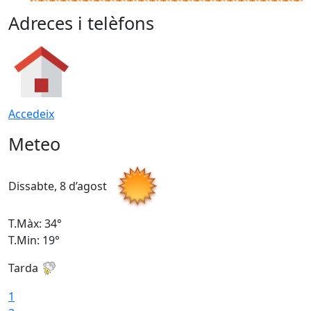
Adreces i telèfons
Accedeix
Meteo
Dissabte, 8 d’agost
D
T.Màx: 34°
T
T.Min: 19°
T
Tarda
T
1