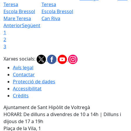
Escola Bressol
Escola Bressol
Mare Teresa
Can Riva
Anterior
Següent
1
2
3
Xarxes socials:
Avís legal
Contactar
Protecció de dades
Accessibilitat
Crèdits
Ajuntament de Sant Hipòlit de Voltregà
HORARI: De dilluns a divendres de 10 a 14h | Dilluns i
dijous de 17 a 19h
Plaça de la Vila, 1