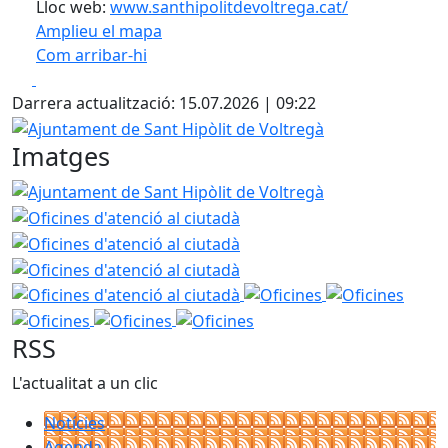
Lloc web:
www.santhipolitdevoltrega.cat/
Amplieu el mapa
Com arribar-hi
Leaflet
| ©
OpenStreetMap
contributors
Facebook
X
+
Darrera actualització: 15.07.2026 | 09:22
−
Ajuntament de Sant Hipòlit de Voltregà
Imatges
Ajuntament de Sant Hipòlit de Voltregà
Oficines d'atenci
Oficines d'atenció al ciutad
Oficines d'atenció al ciutad
Oficines d'atenció al ciutad
Oficines
Oficines
Ofici
Oficines
Oficines
RSS
L'actualitat a un clic
Notícies
Agenda