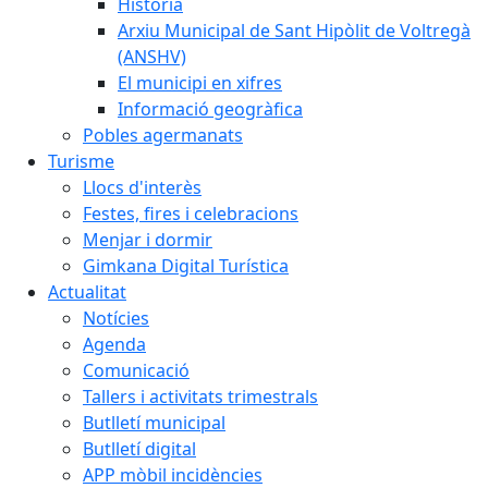
Història
Arxiu Municipal de Sant Hipòlit de Voltregà
(ANSHV)
El municipi en xifres
Informació geogràfica
Pobles agermanats
Turisme
Llocs d'interès
Festes, fires i celebracions
Menjar i dormir
Gimkana Digital Turística
Actualitat
Notícies
Agenda
Comunicació
Tallers i activitats trimestrals
Butlletí municipal
Butlletí digital
APP mòbil incidències