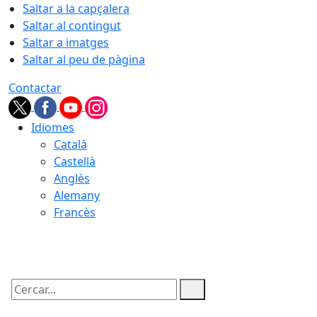
Saltar a la capçalera
Saltar al contingut
Saltar a imatges
Saltar al peu de pàgina
Contactar
Idiomes
Català
Castellà
Anglès
Alemany
Francès
08.08.2026 | 01:42
Cercar: