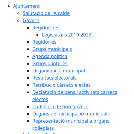
Ajuntament
Salutació de l'Alcalde
Govern
Regidors/es
Legislatura 2019-2023
Regidories
Grups municipals
Agenda política
Grups d'interès
Organització municipal
Resultats electorals
Retribució càrrecs electes
Declaració de béns i activitats càrrecs
electes
Codi ètic i de bon govern
Òrgans de participació municipals
Representació municipal a òrgans
col·legiats