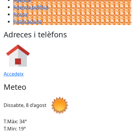
Agenda política
Avisos
Publicacions
Adreces i telèfons
Accedeix
Meteo
Dissabte, 8 d’agost
D
T.Màx: 34°
T
T.Min: 19°
T