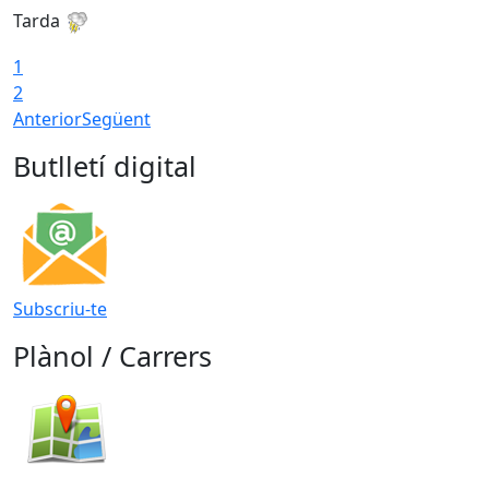
Tarda
T
1
2
Anterior
Següent
Butlletí digital
Subscriu-te
Plànol / Carrers