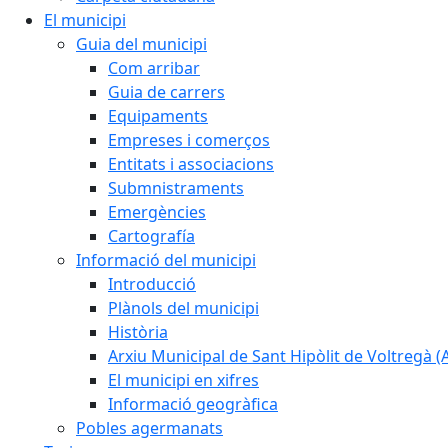
El municipi
Guia del municipi
Com arribar
Guia de carrers
Equipaments
Empreses i comerços
Entitats i associacions
Submnistraments
Emergències
Cartografía
Informació del municipi
Introducció
Plànols del municipi
Història
Arxiu Municipal de Sant Hipòlit de Voltregà 
El municipi en xifres
Informació geogràfica
Pobles agermanats