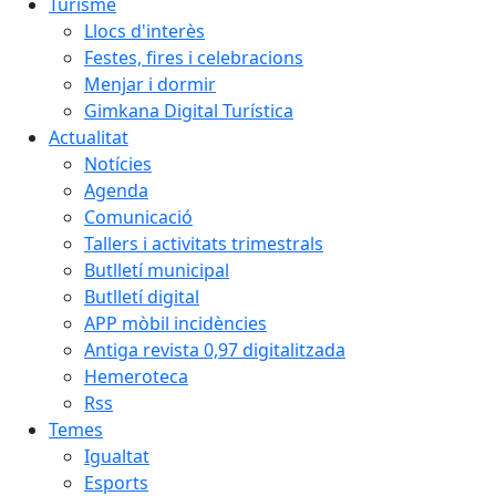
Turisme
Llocs d'interès
Festes, fires i celebracions
Menjar i dormir
Gimkana Digital Turística
Actualitat
Notícies
Agenda
Comunicació
Tallers i activitats trimestrals
Butlletí municipal
Butlletí digital
APP mòbil incidències
Antiga revista 0,97 digitalitzada
Hemeroteca
Rss
Temes
Igualtat
Esports