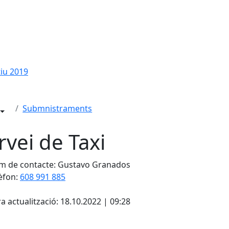
tiu 2019
Submnistraments
rvei de Taxi
 de contacte: Gustavo Granados
èfon:
608 991 885
cebook
X
a actualització: 18.10.2022 | 09:28