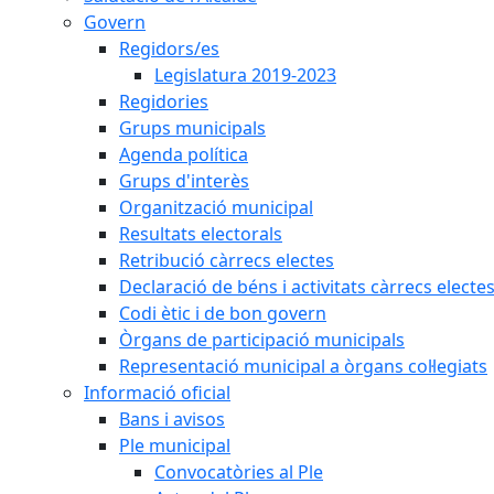
Govern
Regidors/es
Legislatura 2019-2023
Regidories
Grups municipals
Agenda política
Grups d'interès
Organització municipal
Resultats electorals
Retribució càrrecs electes
Declaració de béns i activitats càrrecs electe
Codi ètic i de bon govern
Òrgans de participació municipals
Representació municipal a òrgans col·legiats
Informació oficial
Bans i avisos
Ple municipal
Convocatòries al Ple