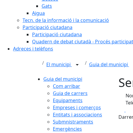
Gats
Aigua
Tecn. de la informació i la comunicació
Participació ciutadana
Participació ciutadana
Quadern de debat ciutadà - Procés participa
Adreces i telèfons
El municipi
Guia del municipi
Se
Guia del municipi
Com arribar
Guia de carrers
Nom
Equipaments
Tel
Empreses i comerços
Fa
Entitats i associacions
Darrer
Submnistraments
Emergències