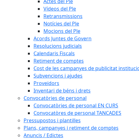
Actes del Ple
Vídeos del Ple
Retransmissions
Notícies del Ple
Mocions del Ple
Acords Juntes de Govern
Resolucions judicials
Calendaris Fiscals
Retiment de comptes
Cost de les campanyes de publicitat instituci
Subvencions i ajudes
Proveïdors
Inventari de béns i drets
Convocatòries de personal
Convocatòries de personal EN CURS
Convocatòres de personal TANCADES
Pressupostos i plantilles
Plans, campanyes i retiment de comptes
Anuncis / Edictes