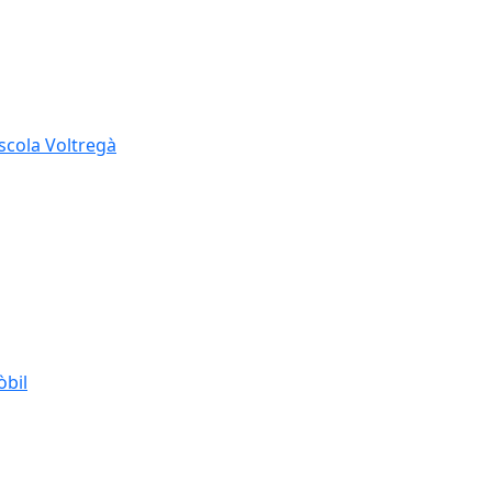
Escola Voltregà
òbil