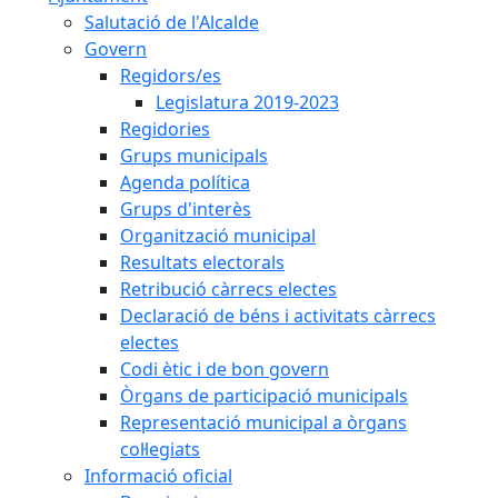
Salutació de l'Alcalde
Govern
Regidors/es
Legislatura 2019-2023
Regidories
Grups municipals
Agenda política
Grups d'interès
Organització municipal
Resultats electorals
Retribució càrrecs electes
Declaració de béns i activitats càrrecs
electes
Codi ètic i de bon govern
Òrgans de participació municipals
Representació municipal a òrgans
col·legiats
Informació oficial