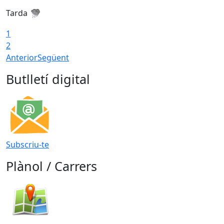
Tarda
T
1
2
Anterior
Següent
Butlletí digital
Subscriu-te
Plànol / Carrers