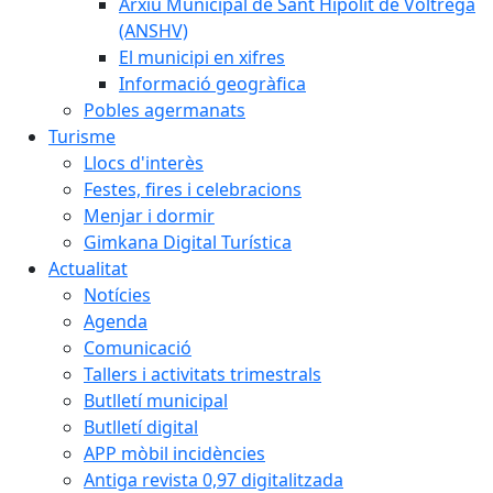
Arxiu Municipal de Sant Hipòlit de Voltregà
(ANSHV)
El municipi en xifres
Informació geogràfica
Pobles agermanats
Turisme
Llocs d'interès
Festes, fires i celebracions
Menjar i dormir
Gimkana Digital Turística
Actualitat
Notícies
Agenda
Comunicació
Tallers i activitats trimestrals
Butlletí municipal
Butlletí digital
APP mòbil incidències
Antiga revista 0,97 digitalitzada