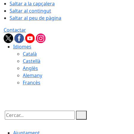
Saltar a la capçalera
Saltar al contingut
Saltar al peu de pàgina
Contactar
Idiomes
Català
Castellà
Anglès
Alemany
Francès
07.08.2026 | 05:00
Cercar:
Ajuntament