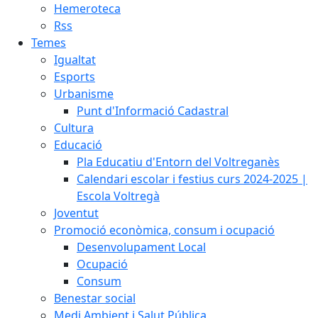
Hemeroteca
Rss
Temes
Igualtat
Esports
Urbanisme
Punt d'Informació Cadastral
Cultura
Educació
Pla Educatiu d'Entorn del Voltreganès
Calendari escolar i festius curs 2024-2025 |
Escola Voltregà
Joventut
Promoció econòmica, consum i ocupació
Desenvolupament Local
Ocupació
Consum
Benestar social
Medi Ambient i Salut Pública