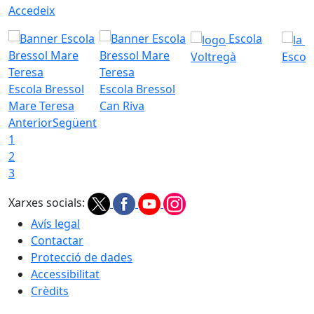
Accedeix
Escola
Voltregà
Escola
Escola Bressol
Escola Bressol
Mare Teresa
Can Riva
Anterior
Següent
1
2
3
Xarxes socials:
Avís legal
Contactar
Protecció de dades
Accessibilitat
Crèdits