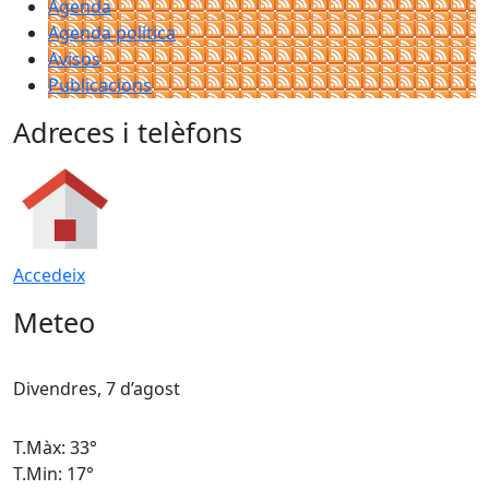
Agenda
Agenda política
Avisos
Publicacions
Adreces i telèfons
Accedeix
Meteo
Divendres, 7 d’agost
D
T.Màx: 33°
T
T.Min: 17°
T