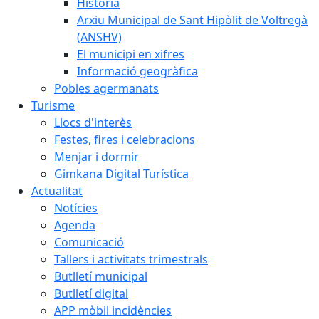
Història
Arxiu Municipal de Sant Hipòlit de Voltregà
(ANSHV)
El municipi en xifres
Informació geogràfica
Pobles agermanats
Turisme
Llocs d'interès
Festes, fires i celebracions
Menjar i dormir
Gimkana Digital Turística
Actualitat
Notícies
Agenda
Comunicació
Tallers i activitats trimestrals
Butlletí municipal
Butlletí digital
APP mòbil incidències