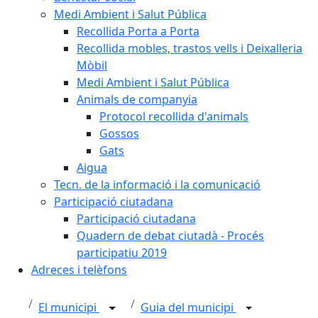
Medi Ambient i Salut Pública
Recollida Porta a Porta
Recollida mobles, trastos vells i Deixalleria
Mòbil
Medi Ambient i Salut Pública
Animals de companyia
Protocol recollida d'animals
Gossos
Gats
Aigua
Tecn. de la informació i la comunicació
Participació ciutadana
Participació ciutadana
Quadern de debat ciutadà - Procés
participatiu 2019
Adreces i telèfons
El municipi
Guia del municipi