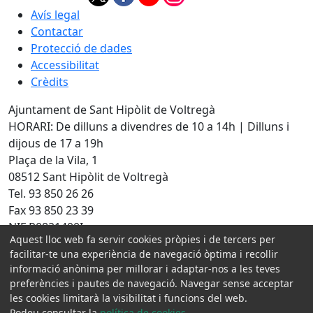
Avís legal
Contactar
Protecció de dades
Accessibilitat
Crèdits
Ajuntament de Sant Hipòlit de Voltregà
HORARI: De dilluns a divendres de 10 a 14h | Dilluns i
dijous de 17 a 19h
Plaça de la Vila, 1
08512 Sant Hipòlit de Voltregà
Tel. 93 850 26 26
Fax 93 850 23 39
NIF P0821400I
Aquest lloc web fa servir cookies pròpies i de tercers per
facilitar-te una experiència de navegació òptima i recollir
Amb la col·laboració de:
informació anònima per millorar i adaptar-nos a les teves
preferències i pautes de navegació. Navegar sense acceptar
les cookies limitarà la visibilitat i funcions del web.
Podeu consultar la
política de cookies
.