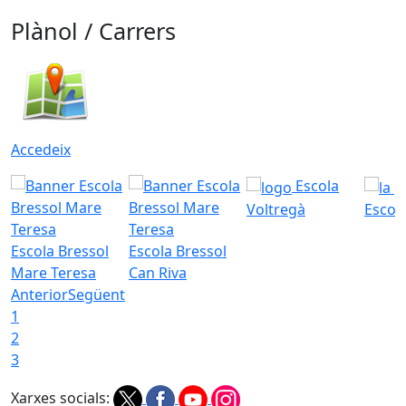
Plànol / Carrers
Accedeix
Escola
Voltregà
Escola
Escola Bressol
Escola Bressol
Mare Teresa
Can Riva
Anterior
Següent
1
2
3
Xarxes socials: