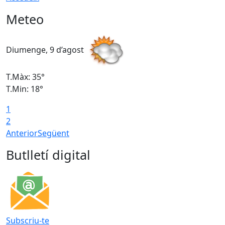
Meteo
Diumenge, 9 d’agost
D
T.Màx: 35°
T
T.Min: 18°
T
1
T
2
Anterior
Següent
Butlletí digital
Subscriu-te