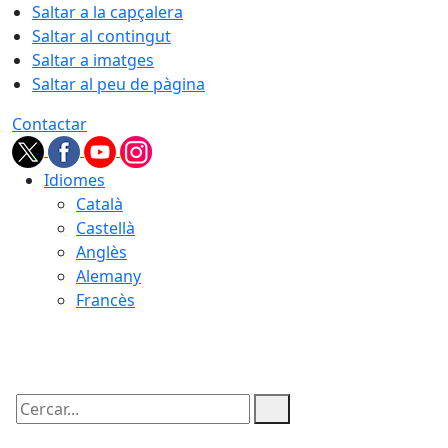
Saltar a la capçalera
Saltar al contingut
Saltar a imatges
Saltar al peu de pàgina
Contactar
Idiomes
Català
Castellà
Anglès
Alemany
Francès
08.08.2026 | 14:29
Cercar: