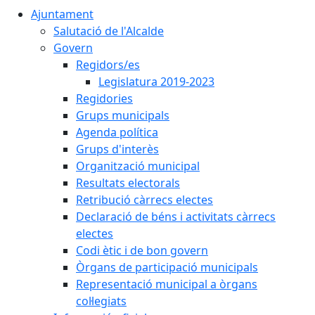
Ajuntament
Salutació de l'Alcalde
Govern
Regidors/es
Legislatura 2019-2023
Regidories
Grups municipals
Agenda política
Grups d'interès
Organització municipal
Resultats electorals
Retribució càrrecs electes
Declaració de béns i activitats càrrecs
electes
Codi ètic i de bon govern
Òrgans de participació municipals
Representació municipal a òrgans
col·legiats