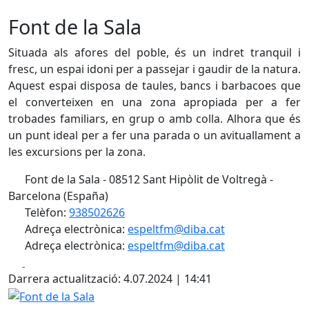
Font de la Sala
Situada als afores del poble, és un indret tranquil i
fresc, un espai idoni per a passejar i gaudir de la natura.
Aquest espai disposa de taules, bancs i barbacoes que
el converteixen en una zona apropiada per a fer
trobades familiars, en grup o amb colla. Alhora que és
un punt ideal per a fer una parada o un avituallament a
les excursions per la zona.
Font de la Sala - 08512 Sant Hipòlit de Voltregà -
Barcelona (España)
Telèfon:
938502626
Adreça electrònica:
espeltfm@diba.cat
Adreça electrònica:
espeltfm@diba.cat
Facebook
X
Darrera actualització: 4.07.2024 | 14:41
Font de la Sala