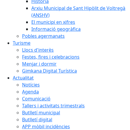
Història
Arxiu Municipal de Sant Hipòlit de Voltregà
(ANSHV)
El municipi en xifres
Informació geogràfica
Pobles agermanats
Turisme
Llocs d'interès
Festes, fires i celebracions
Menjar i dormir
Gimkana Digital Turística
Actualitat
Notícies
Agenda
Comunicació
Tallers i activitats trimestrals
Butlletí municipal
Butlletí digital
APP mòbil incidències