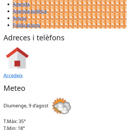
Agenda
Agenda política
Avisos
Publicacions
Adreces i telèfons
Accedeix
Meteo
Diumenge, 9 d’agost
D
T.Màx: 35°
T
T.Min: 18°
T