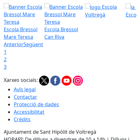
Escola
Voltregà
Escola
Escola Bressol
Escola Bressol
Mare Teresa
Can Riva
Anterior
Següent
1
2
3
Xarxes socials:
Avís legal
Contactar
Protecció de dades
Accessibilitat
Crèdits
Ajuntament de Sant Hipòlit de Voltregà
HORARI: De dilluns a divendres de 10 a 14h | Dilluns i