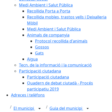
Medi Ambient i Salut Pública
Recollida Porta a Porta
Recollida mobles, trastos vells i Deixalleria
Mòbil
Medi Ambient i Salut Pública
Animals de companyia
Protocol recollida d'animals
Gossos
Gats
Aigua
Tecn. de la informació i la comunicació
Participació ciutadana
Participació ciutadana
Quadern de debat ciutadà - Procés
participatiu 2019
Adreces i telèfons
El municipi
Guia del municipi