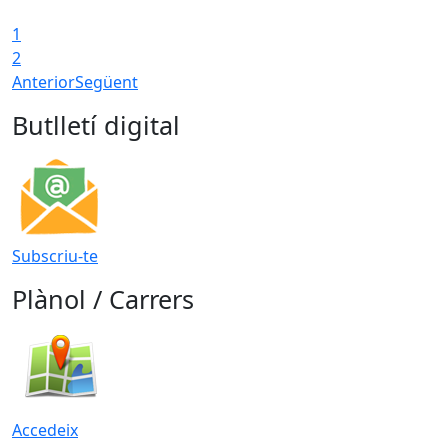
1
T
2
Anterior
Següent
Butlletí digital
Subscriu-te
Plànol / Carrers
Accedeix