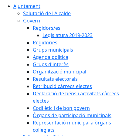
Ajuntament
Salutació de l'Alcalde
Govern
Regidors/es
Legislatura 2019-2023
Regidories
Grups municipals
Agenda política
Grups d'interès
Organització municipal
Resultats electorals
Retribució càrrecs electes
Declaració de béns i activitats càrrecs
electes
Codi ètic i de bon govern
Òrgans de participació municipals
Representació municipal a òrgans
col·legiats