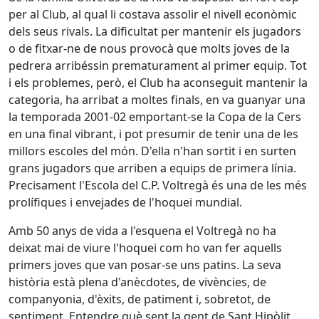
per al Club, al qual li costava assolir el nivell econòmic
dels seus rivals. La dificultat per mantenir els jugadors
o de fitxar-ne de nous provocà que molts joves de la
pedrera arribéssin prematurament al primer equip. Tot
i els problemes, però, el Club ha aconseguit mantenir la
categoria, ha arribat a moltes finals, en va guanyar una
la temporada 2001-02 emportant-se la Copa de la Cers
en una final vibrant, i pot presumir de tenir una de les
millors escoles del món. D'ella n'han sortit i en surten
grans jugadors que arriben a equips de primera línia.
Precisament l'Escola del C.P. Voltregà és una de les més
prolífiques i envejades de l'hoquei mundial.
Amb 50 anys de vida a l'esquena el Voltregà no ha
deixat mai de viure l'hoquei com ho van fer aquells
primers joves que van posar-se uns patins. La seva
història està plena d'anècdotes, de vivències, de
companyonia, d'èxits, de patiment i, sobretot, de
sentiment. Entendre què sent la gent de Sant Hipòlit