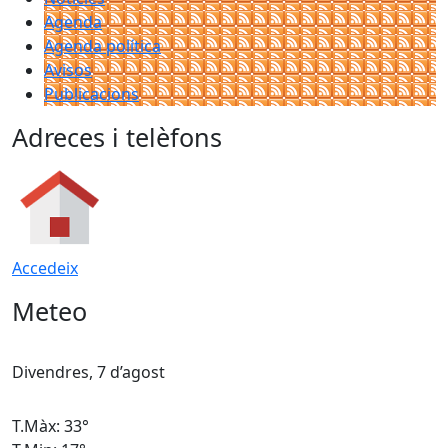
Agenda
Agenda política
Avisos
Publicacions
Adreces i telèfons
Accedeix
Meteo
Divendres, 7 d’agost
D
T.Màx: 33°
T