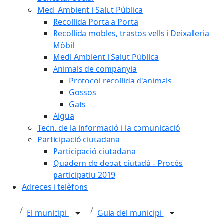
Medi Ambient i Salut Pública
Recollida Porta a Porta
Recollida mobles, trastos vells i Deixalleria
Mòbil
Medi Ambient i Salut Pública
Animals de companyia
Protocol recollida d'animals
Gossos
Gats
Aigua
Tecn. de la informació i la comunicació
Participació ciutadana
Participació ciutadana
Quadern de debat ciutadà - Procés
participatiu 2019
Adreces i telèfons
El municipi
Guia del municipi