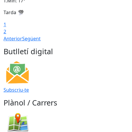
T.Min: 17°
T
Tarda
T
1
2
Anterior
Següent
Butlletí digital
Subscriu-te
Plànol / Carrers