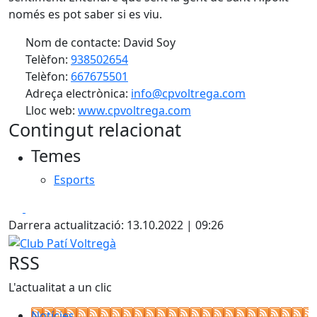
només es pot saber si es viu.
Nom de contacte: David Soy
Telèfon:
938502654
Telèfon:
667675501
Adreça electrònica:
info@cpvoltrega.com
Lloc web:
www.cpvoltrega.com
Contingut relacionat
Temes
Esports
Facebook
X
Darrera actualització: 13.10.2022 | 09:26
Club Patí Voltregà
RSS
L'actualitat a un clic
Notícies