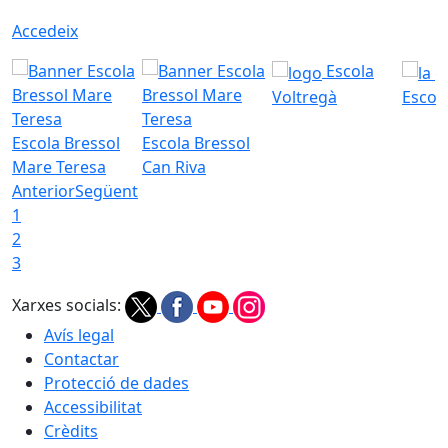
Accedeix
Escola
Voltregà
Escola
Escola Bressol
Escola Bressol
Mare Teresa
Can Riva
Anterior
Següent
1
2
3
Xarxes socials:
Avís legal
Contactar
Protecció de dades
Accessibilitat
Crèdits