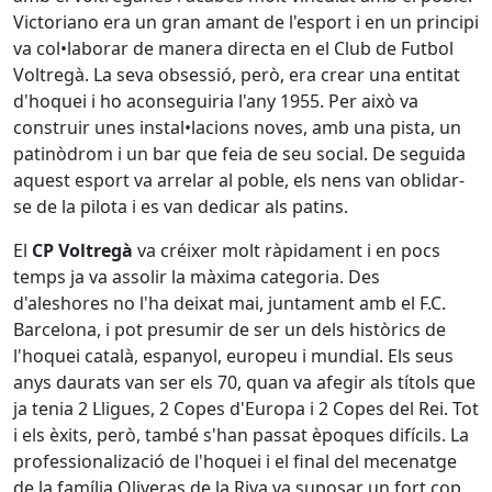
Victoriano era un gran amant de l'esport i en un principi
va col•laborar de manera directa en el Club de Futbol
Voltregà. La seva obsessió, però, era crear una entitat
d'hoquei i ho aconseguiria l'any 1955. Per això va
construir unes instal•lacions noves, amb una pista, un
patinòdrom i un bar que feia de seu social. De seguida
aquest esport va arrelar al poble, els nens van oblidar-
se de la pilota i es van dedicar als patins.
El
CP Voltregà
va créixer molt ràpidament i en pocs
temps ja va assolir la màxima categoria. Des
d'aleshores no l'ha deixat mai, juntament amb el F.C.
Barcelona, i pot presumir de ser un dels històrics de
l'hoquei català, espanyol, europeu i mundial. Els seus
anys daurats van ser els 70, quan va afegir als títols que
ja tenia 2 Lligues, 2 Copes d'Europa i 2 Copes del Rei. Tot
i els èxits, però, també s'han passat èpoques difícils. La
professionalizació de l'hoquei i el final del mecenatge
de la família Oliveras de la Riva va suposar un fort cop