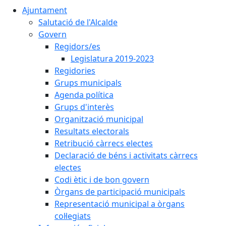
Ajuntament
Salutació de l'Alcalde
Govern
Regidors/es
Legislatura 2019-2023
Regidories
Grups municipals
Agenda política
Grups d'interès
Organització municipal
Resultats electorals
Retribució càrrecs electes
Declaració de béns i activitats càrrecs
electes
Codi ètic i de bon govern
Òrgans de participació municipals
Representació municipal a òrgans
col·legiats