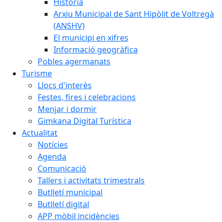
Història
Arxiu Municipal de Sant Hipòlit de Voltregà
(ANSHV)
El municipi en xifres
Informació geogràfica
Pobles agermanats
Turisme
Llocs d'interès
Festes, fires i celebracions
Menjar i dormir
Gimkana Digital Turística
Actualitat
Notícies
Agenda
Comunicació
Tallers i activitats trimestrals
Butlletí municipal
Butlletí digital
APP mòbil incidències