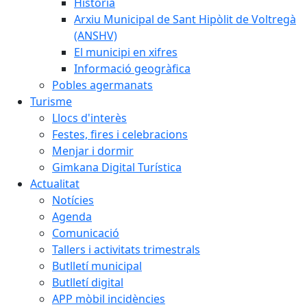
Història
Arxiu Municipal de Sant Hipòlit de Voltregà
(ANSHV)
El municipi en xifres
Informació geogràfica
Pobles agermanats
Turisme
Llocs d'interès
Festes, fires i celebracions
Menjar i dormir
Gimkana Digital Turística
Actualitat
Notícies
Agenda
Comunicació
Tallers i activitats trimestrals
Butlletí municipal
Butlletí digital
APP mòbil incidències