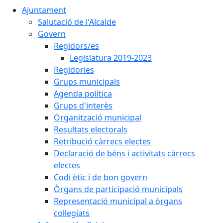
Ajuntament
Salutació de l'Alcalde
Govern
Regidors/es
Legislatura 2019-2023
Regidories
Grups municipals
Agenda política
Grups d'interès
Organització municipal
Resultats electorals
Retribució càrrecs electes
Declaració de béns i activitats càrrecs
electes
Codi ètic i de bon govern
Òrgans de participació municipals
Representació municipal a òrgans
col·legiats