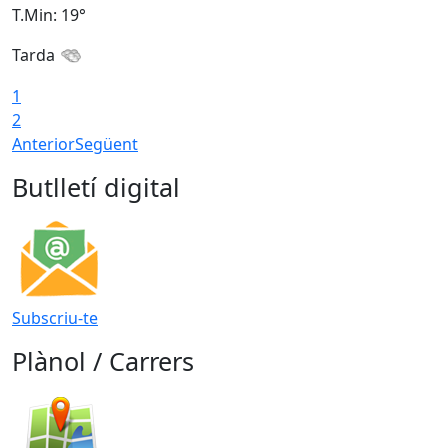
T.Min: 19°
T
Tarda
T
1
2
Anterior
Següent
Butlletí digital
Subscriu-te
Plànol / Carrers