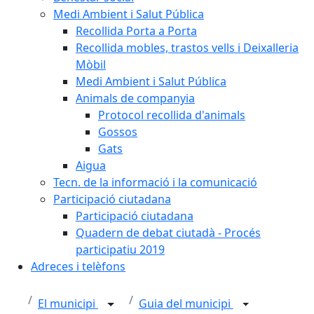
Medi Ambient i Salut Pública
Recollida Porta a Porta
Recollida mobles, trastos vells i Deixalleria
Mòbil
Medi Ambient i Salut Pública
Animals de companyia
Protocol recollida d'animals
Gossos
Gats
Aigua
Tecn. de la informació i la comunicació
Participació ciutadana
Participació ciutadana
Quadern de debat ciutadà - Procés
participatiu 2019
Adreces i telèfons
El municipi
Guia del municipi