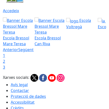
Accedeix
Escola
Voltregà
Escola
Escola Bressol
Escola Bressol
Mare Teresa
Can Riva
Anterior
Següent
1
2
3
Xarxes socials:
Avís legal
Contactar
Protecció de dades
Accessibilitat
Crèdits