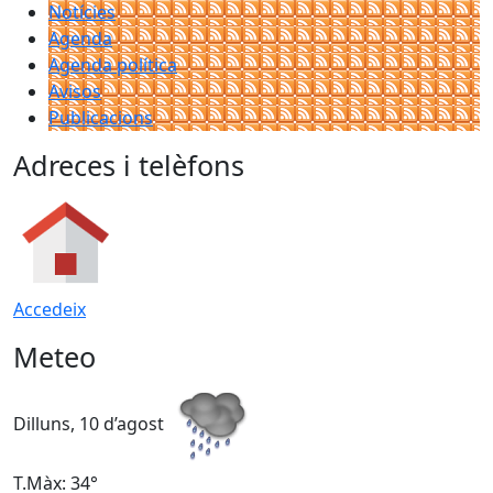
Notícies
Agenda
Agenda política
Avisos
Publicacions
Adreces i telèfons
Accedeix
Meteo
Dilluns, 10 d’agost
D
T.Màx: 34°
T