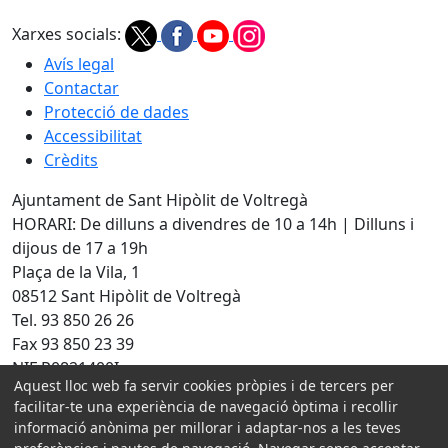
Xarxes socials:
Avís legal
Contactar
Protecció de dades
Accessibilitat
Crèdits
Ajuntament de Sant Hipòlit de Voltregà
HORARI: De dilluns a divendres de 10 a 14h | Dilluns i
dijous de 17 a 19h
Plaça de la Vila, 1
08512 Sant Hipòlit de Voltregà
Tel. 93 850 26 26
Fax 93 850 23 39
NIF P0821400I
Aquest lloc web fa servir cookies pròpies i de tercers per
Amb la col·laboració de:
facilitar-te una experiència de navegació òptima i recollir
informació anònima per millorar i adaptar-nos a les teves