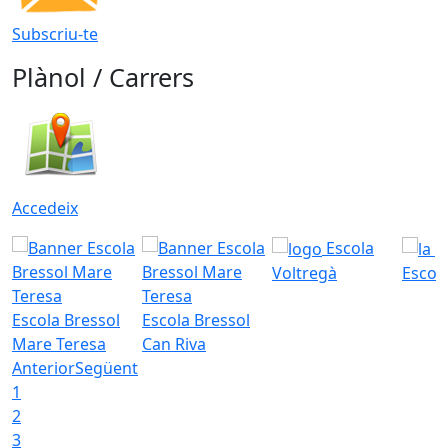
Subscriu-te
Plànol / Carrers
Accedeix
Escola
Voltregà
Escola
Escola Bressol
Escola Bressol
Mare Teresa
Can Riva
Anterior
Següent
1
2
3