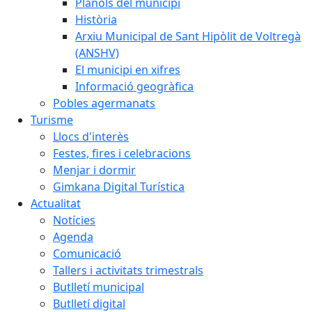
Plànols del municipi
Història
Arxiu Municipal de Sant Hipòlit de Voltregà
(ANSHV)
El municipi en xifres
Informació geogràfica
Pobles agermanats
Turisme
Llocs d'interès
Festes, fires i celebracions
Menjar i dormir
Gimkana Digital Turística
Actualitat
Notícies
Agenda
Comunicació
Tallers i activitats trimestrals
Butlletí municipal
Butlletí digital