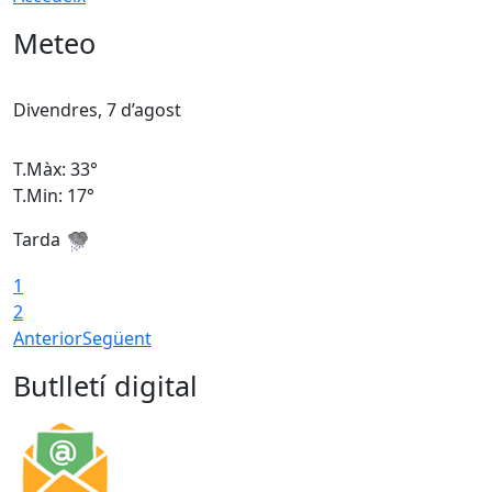
Meteo
Divendres, 7 d’agost
D
T.Màx: 33°
T
T.Min: 17°
T
Tarda
T
1
2
Anterior
Següent
Butlletí digital