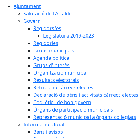
Ajuntament
Salutació de l'Alcalde
Govern
Regidors/es
Legislatura 2019-2023
Regidories
Grups municipals
Agenda política
Grups d'interès
Organització municipal
Resultats electorals
Retribució càrrecs electes
Declaració de béns i activitats càrrecs electe
Codi ètic i de bon govern
Òrgans de participació municipals
Representació municipal a òrgans col·legiats
Informació oficial
Bans i avisos