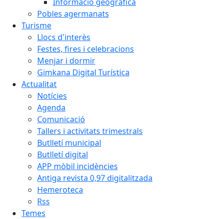
Informació geogràfica
Pobles agermanats
Turisme
Llocs d'interès
Festes, fires i celebracions
Menjar i dormir
Gimkana Digital Turística
Actualitat
Notícies
Agenda
Comunicació
Tallers i activitats trimestrals
Butlletí municipal
Butlletí digital
APP mòbil incidències
Antiga revista 0,97 digitalitzada
Hemeroteca
Rss
Temes