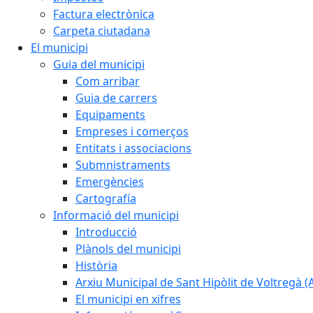
Factura electrònica
Carpeta ciutadana
El municipi
Guia del municipi
Com arribar
Guia de carrers
Equipaments
Empreses i comerços
Entitats i associacions
Submnistraments
Emergències
Cartografía
Informació del municipi
Introducció
Plànols del municipi
Història
Arxiu Municipal de Sant Hipòlit de Voltregà 
El municipi en xifres