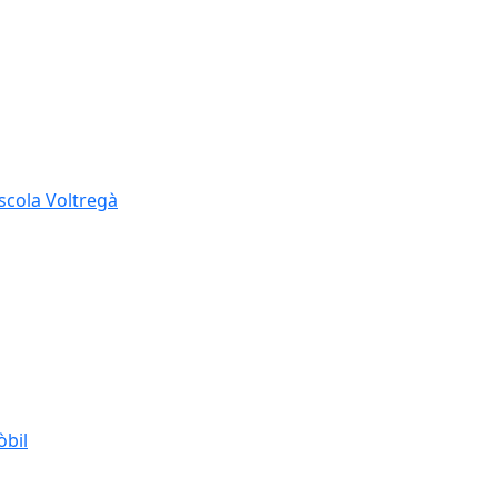
Escola Voltregà
òbil