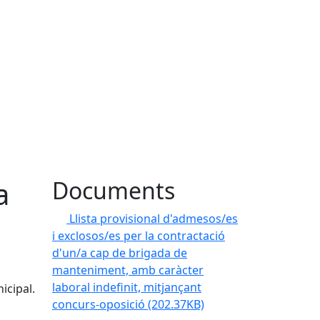
a
Documents
Llista provisional d'admesos/es
i exclosos/es per la contractació
d'un/a cap de brigada de
manteniment, amb caràcter
laboral indefinit, mitjançant
icipal.
concurs-oposició
(202.37KB)