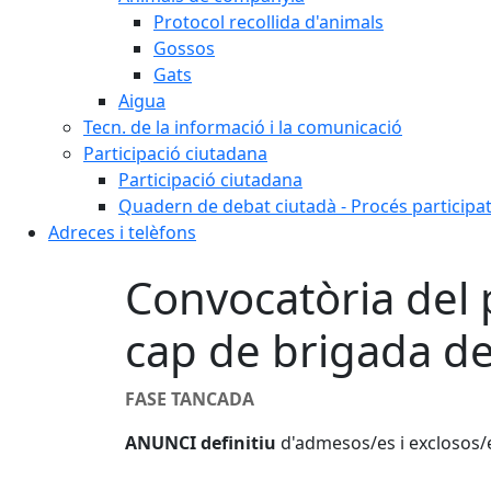
Protocol recollida d'animals
Gossos
Gats
Aigua
Tecn. de la informació i la comunicació
Participació ciutadana
Participació ciutadana
Quadern de debat ciutadà - Procés participa
Adreces i telèfons
Convocatòria del 
cap de brigada d
FASE TANCADA
ANUNCI definitiu
d'admesos/es i exclosos/e