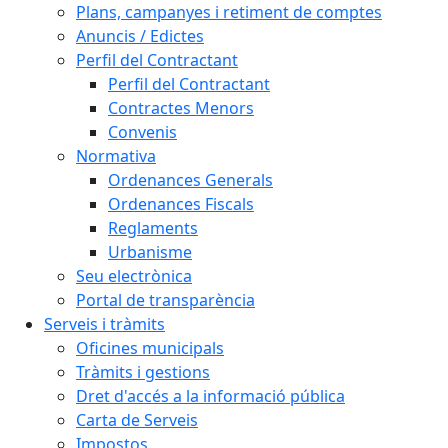
Plans, campanyes i retiment de comptes
Anuncis / Edictes
Perfil del Contractant
Perfil del Contractant
Contractes Menors
Convenis
Normativa
Ordenances Generals
Ordenances Fiscals
Reglaments
Urbanisme
Seu electrònica
Portal de transparència
Serveis i tràmits
Oficines municipals
Tràmits i gestions
Dret d'accés a la informació pública
Carta de Serveis
Impostos