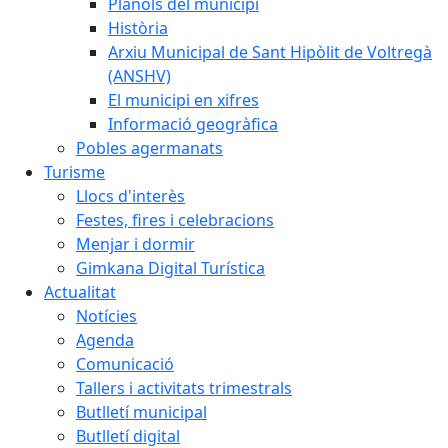
Plànols del municipi
Història
Arxiu Municipal de Sant Hipòlit de Voltregà
(ANSHV)
El municipi en xifres
Informació geogràfica
Pobles agermanats
Turisme
Llocs d'interès
Festes, fires i celebracions
Menjar i dormir
Gimkana Digital Turística
Actualitat
Notícies
Agenda
Comunicació
Tallers i activitats trimestrals
Butlletí municipal
Butlletí digital