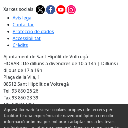
Xarxes socials:
Avís legal
Contactar
Protecció de dades
Accessibilitat
Crèdits
Ajuntament de Sant Hipòlit de Voltregà
HORARI: De dilluns a divendres de 10 a 14h | Dilluns i
dijous de 17 a 19h
Plaça de la Vila, 1
08512 Sant Hipòlit de Voltregà
Tel. 93 850 26 26
Fax 93 850 23 39
NIF P0821400I
Aquest lloc web fa servir cookies pròpies i de tercers per
facilitar-te una experiència de navegació òptima i recollir
Amb la col·laboració de:
informació anònima per millorar i adaptar-nos a les teves
preferències i pautes de navegació. Navegar sense acceptar