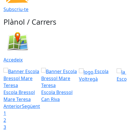
Subscriu-te
Plànol / Carrers
Accedeix
Escola
Voltregà
Escola
Escola Bressol
Escola Bressol
Mare Teresa
Can Riva
Anterior
Següent
1
2
3