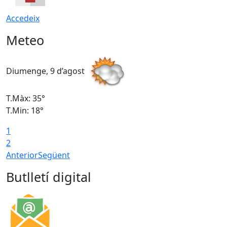
Accedeix
Meteo
Diumenge, 9 d’agost
D
T.Màx: 35°
T
T.Min: 18°
T
1
T
2
Anterior
Següent
Butlletí digital