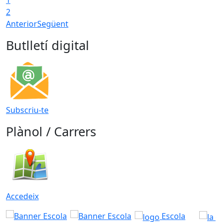
1
T
2
Anterior
Següent
Butlletí digital
Subscriu-te
Plànol / Carrers
Accedeix
Escola