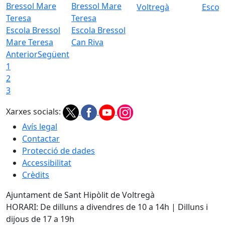
Voltregà
Escola
Escola Bressol
Escola Bressol
Mare Teresa
Can Riva
Anterior
Següent
1
2
3
Xarxes socials:
Avís legal
Contactar
Protecció de dades
Accessibilitat
Crèdits
Ajuntament de Sant Hipòlit de Voltregà
HORARI: De dilluns a divendres de 10 a 14h | Dilluns i
dijous de 17 a 19h