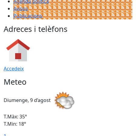
Agenda política
Avisos
Publicacions
Adreces i telèfons
Accedeix
Meteo
Diumenge, 9 d’agost
D
T.Màx: 35°
T
T.Min: 18°
T