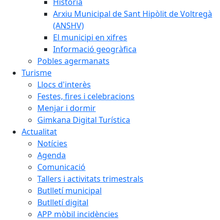
Història
Arxiu Municipal de Sant Hipòlit de Voltregà
(ANSHV)
El municipi en xifres
Informació geogràfica
Pobles agermanats
Turisme
Llocs d'interès
Festes, fires i celebracions
Menjar i dormir
Gimkana Digital Turística
Actualitat
Notícies
Agenda
Comunicació
Tallers i activitats trimestrals
Butlletí municipal
Butlletí digital
APP mòbil incidències