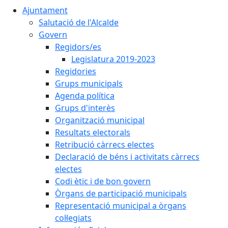
Ajuntament
Salutació de l'Alcalde
Govern
Regidors/es
Legislatura 2019-2023
Regidories
Grups municipals
Agenda política
Grups d'interès
Organització municipal
Resultats electorals
Retribució càrrecs electes
Declaració de béns i activitats càrrecs
electes
Codi ètic i de bon govern
Òrgans de participació municipals
Representació municipal a òrgans
col·legiats