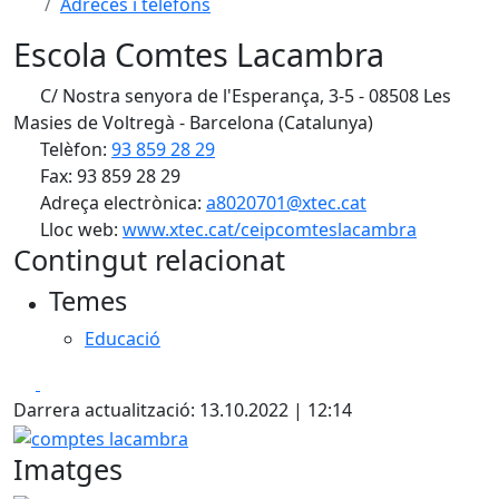
Adreces i telèfons
Escola Comtes Lacambra
C/ Nostra senyora de l'Esperança, 3-5 - 08508 Les
Masies de Voltregà - Barcelona (Catalunya)
Telèfon:
93 859 28 29
Fax: 93 859 28 29
Adreça electrònica:
a8020701@xtec.cat
Lloc web:
www.xtec.cat/ceipcomteslacambra
Contingut relacionat
Temes
Educació
Facebook
X
Darrera actualització: 13.10.2022 | 12:14
comptes lacambra
Imatges