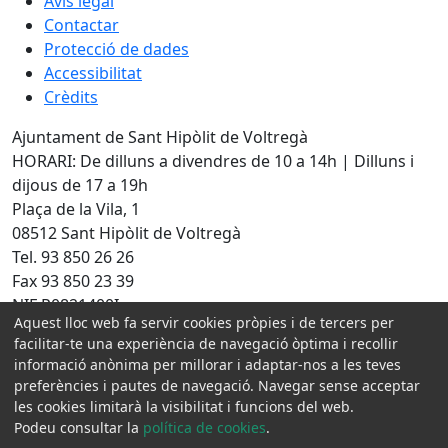
Avís legal
Contactar
Protecció de dades
Accessibilitat
Crèdits
Ajuntament de Sant Hipòlit de Voltregà
HORARI: De dilluns a divendres de 10 a 14h | Dilluns i
dijous de 17 a 19h
Plaça de la Vila, 1
08512 Sant Hipòlit de Voltregà
Tel. 93 850 26 26
Fax 93 850 23 39
NIF P0821400I
Aquest lloc web fa servir cookies pròpies i de tercers per
facilitar-te una experiència de navegació òptima i recollir
Amb la col·laboració de:
informació anònima per millorar i adaptar-nos a les teves
preferències i pautes de navegació. Navegar sense acceptar
les cookies limitarà la visibilitat i funcions del web.
Podeu consultar la
política de cookies
.