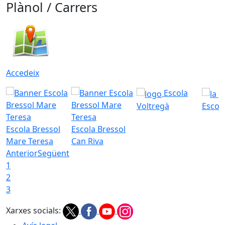
Plànol / Carrers
Accedeix
Escola
Voltregà
Escola
Escola Bressol
Escola Bressol
Mare Teresa
Can Riva
Anterior
Següent
1
2
3
Xarxes socials: