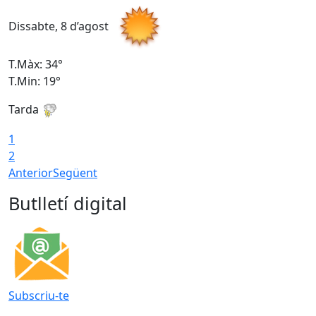
Dissabte, 8 d’agost
D
T.Màx: 34°
T
T.Min: 19°
T
Tarda
T
1
2
Anterior
Següent
Butlletí digital
Subscriu-te