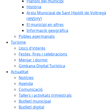
Plànols del municipi
Història
Arxiu Municipal de Sant Hipòlit de Voltregà
(ANSHV)
El municipi en xifres
Informació geogràfica
Pobles agermanats
Turisme
Llocs d'interès
Festes, fires i celebracions
Menjar i dormir
Gimkana Digital Turística
Actualitat
Notícies
Agenda
Comunicació
Tallers i activitats trimestrals
Butlletí municipal
Butlletí digital