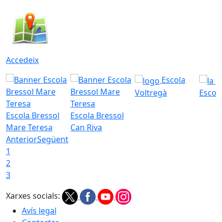
Accedeix
Escola
Voltregà
Escola
Escola Bressol
Escola Bressol
Mare Teresa
Can Riva
Anterior
Següent
1
2
3
Xarxes socials:
Avís legal