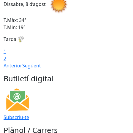
Dissabte, 8 d’agost
D
T.Màx: 34°
T
T.Min: 19°
T
Tarda
T
1
2
Anterior
Següent
Butlletí digital
Subscriu-te
Plànol / Carrers