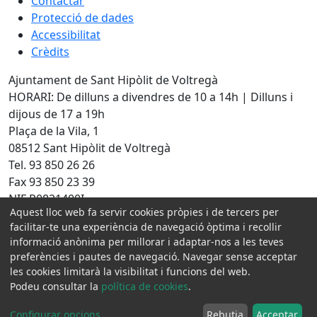
Contactar
Protecció de dades
Accessibilitat
Crèdits
Ajuntament de Sant Hipòlit de Voltregà
HORARI: De dilluns a divendres de 10 a 14h | Dilluns i
dijous de 17 a 19h
Plaça de la Vila, 1
08512 Sant Hipòlit de Voltregà
Tel. 93 850 26 26
Fax 93 850 23 39
NIF P0821400I
Aquest lloc web fa servir cookies pròpies i de tercers per
Amb la col·laboració de:
facilitar-te una experiència de navegació òptima i recollir
informació anònima per millorar i adaptar-nos a les teves
preferències i pautes de navegació. Navegar sense acceptar
les cookies limitarà la visibilitat i funcions del web.
Podeu consultar la
política de cookies
.
Configurar opcions
...
Rebutja
Acceptar