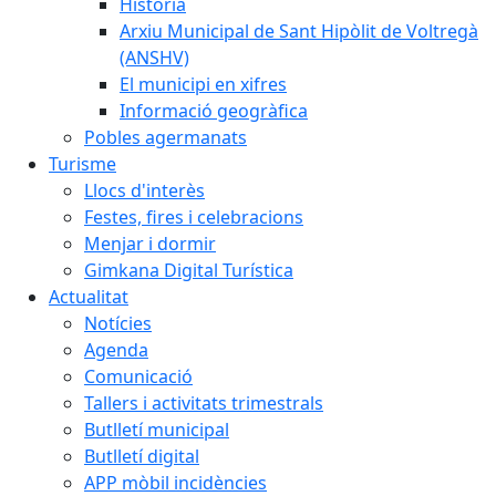
Història
Arxiu Municipal de Sant Hipòlit de Voltregà
(ANSHV)
El municipi en xifres
Informació geogràfica
Pobles agermanats
Turisme
Llocs d'interès
Festes, fires i celebracions
Menjar i dormir
Gimkana Digital Turística
Actualitat
Notícies
Agenda
Comunicació
Tallers i activitats trimestrals
Butlletí municipal
Butlletí digital
APP mòbil incidències