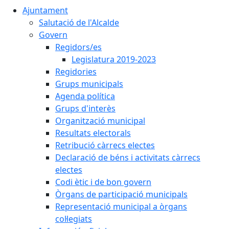
Ajuntament
Salutació de l'Alcalde
Govern
Regidors/es
Legislatura 2019-2023
Regidories
Grups municipals
Agenda política
Grups d'interès
Organització municipal
Resultats electorals
Retribució càrrecs electes
Declaració de béns i activitats càrrecs
electes
Codi ètic i de bon govern
Òrgans de participació municipals
Representació municipal a òrgans
col·legiats