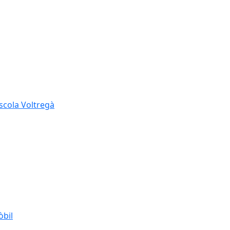
Escola Voltregà
òbil