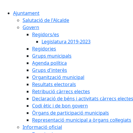
Ajuntament
Salutació de l'Alcalde
Govern
Regidors/es
Legislatura 2019-2023
Regidories
Grups municipals
Agenda política
Grups d'interès
Organització municipal
Resultats electorals
Retribució càrrecs electes
Declaració de béns i activitats càrrecs electe
Codi ètic i de bon govern
Òrgans de participació municipals
Representació municipal a òrgans col·legiats
Informació oficial