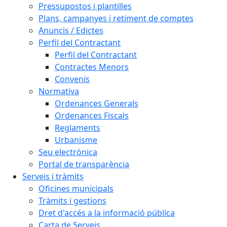
Pressupostos i plantilles
Plans, campanyes i retiment de comptes
Anuncis / Edictes
Perfil del Contractant
Perfil del Contractant
Contractes Menors
Convenis
Normativa
Ordenances Generals
Ordenances Fiscals
Reglaments
Urbanisme
Seu electrònica
Portal de transparència
Serveis i tràmits
Oficines municipals
Tràmits i gestions
Dret d'accés a la informació pública
Carta de Serveis