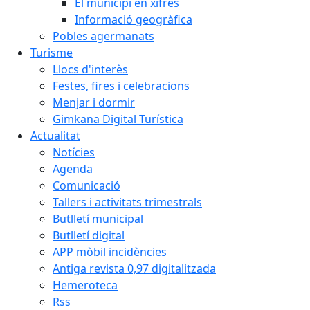
El municipi en xifres
Informació geogràfica
Pobles agermanats
Turisme
Llocs d'interès
Festes, fires i celebracions
Menjar i dormir
Gimkana Digital Turística
Actualitat
Notícies
Agenda
Comunicació
Tallers i activitats trimestrals
Butlletí municipal
Butlletí digital
APP mòbil incidències
Antiga revista 0,97 digitalitzada
Hemeroteca
Rss