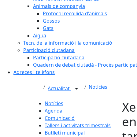
Animals de companyia
Protocol recollida d'animals
Gossos
Gats
Aigua
Tecn. de la informació i la comunicació
Participació ciutadana
Participació ciutadana
Quadern de debat ciutadà - Procés participa
Adreces i telèfons
Notícies
Actualitat
Xe
Notícies
Agenda
en
Comunicació
Tallers i activitats trimestrals
ta
Butlletí municipal