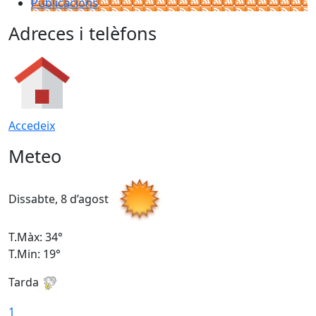
Publicacions
Adreces i telèfons
Accedeix
Meteo
Dissabte, 8 d’agost
D
T.Màx: 34°
T
T.Min: 19°
T
Tarda
T
1