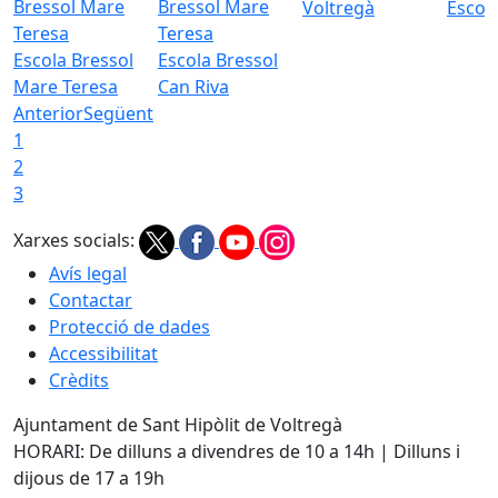
Voltregà
Escola
Escola Bressol
Escola Bressol
Mare Teresa
Can Riva
Anterior
Següent
1
2
3
Xarxes socials:
Avís legal
Contactar
Protecció de dades
Accessibilitat
Crèdits
Ajuntament de Sant Hipòlit de Voltregà
HORARI: De dilluns a divendres de 10 a 14h | Dilluns i
dijous de 17 a 19h