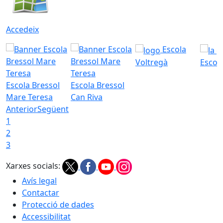
Accedeix
Escola
Voltregà
Escola
Escola Bressol
Escola Bressol
Mare Teresa
Can Riva
Anterior
Següent
1
2
3
Xarxes socials:
Avís legal
Contactar
Protecció de dades
Accessibilitat