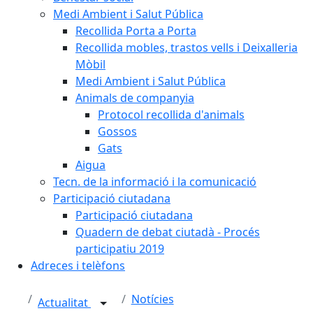
Medi Ambient i Salut Pública
Recollida Porta a Porta
Recollida mobles, trastos vells i Deixalleria
Mòbil
Medi Ambient i Salut Pública
Animals de companyia
Protocol recollida d'animals
Gossos
Gats
Aigua
Tecn. de la informació i la comunicació
Participació ciutadana
Participació ciutadana
Quadern de debat ciutadà - Procés
participatiu 2019
Adreces i telèfons
Notícies
Actualitat