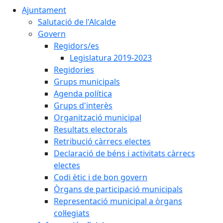
Ajuntament
Salutació de l'Alcalde
Govern
Regidors/es
Legislatura 2019-2023
Regidories
Grups municipals
Agenda política
Grups d'interès
Organització municipal
Resultats electorals
Retribució càrrecs electes
Declaració de béns i activitats càrrecs
electes
Codi ètic i de bon govern
Òrgans de participació municipals
Representació municipal a òrgans
col·legiats