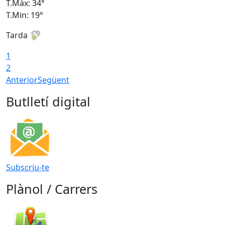
T.Màx: 34°
T
T.Min: 19°
T
Tarda
T
1
2
Anterior
Següent
Butlletí digital
Subscriu-te
Plànol / Carrers