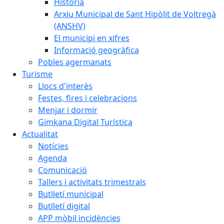
Història
Arxiu Municipal de Sant Hipòlit de Voltregà
(ANSHV)
El municipi en xifres
Informació geogràfica
Pobles agermanats
Turisme
Llocs d'interès
Festes, fires i celebracions
Menjar i dormir
Gimkana Digital Turística
Actualitat
Notícies
Agenda
Comunicació
Tallers i activitats trimestrals
Butlletí municipal
Butlletí digital
APP mòbil incidències