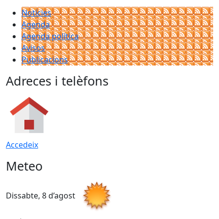
Notícies
Agenda
Agenda política
Avisos
Publicacions
Adreces i telèfons
Accedeix
Meteo
Dissabte, 8 d’agost
D