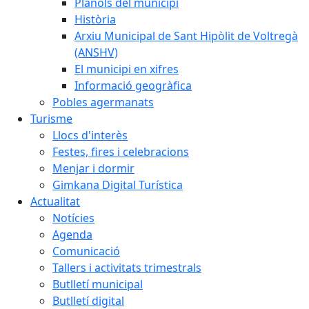
Plànols del municipi
Història
Arxiu Municipal de Sant Hipòlit de Voltregà
(ANSHV)
El municipi en xifres
Informació geogràfica
Pobles agermanats
Turisme
Llocs d'interès
Festes, fires i celebracions
Menjar i dormir
Gimkana Digital Turística
Actualitat
Notícies
Agenda
Comunicació
Tallers i activitats trimestrals
Butlletí municipal
Butlletí digital