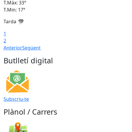
T.Màx: 33°
T
T.Min: 17°
T
Tarda
T
1
2
Anterior
Següent
Butlletí digital
Subscriu-te
Plànol / Carrers