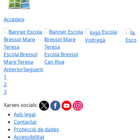
Accedeix
Escola
Voltregà
Escola
Escola Bressol
Escola Bressol
Mare Teresa
Can Riva
Anterior
Següent
1
2
3
Xarxes socials:
Avís legal
Contactar
Protecció de dades
Accessibilitat