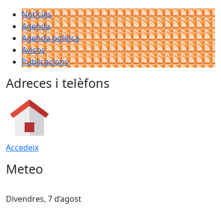
Notícies
Agenda
Agenda política
Avisos
Publicacions
Adreces i telèfons
Accedeix
Meteo
Divendres, 7 d’agost
D