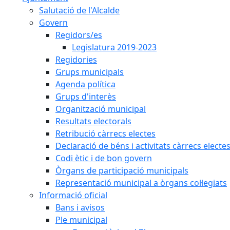
Salutació de l'Alcalde
Govern
Regidors/es
Legislatura 2019-2023
Regidories
Grups municipals
Agenda política
Grups d'interès
Organització municipal
Resultats electorals
Retribució càrrecs electes
Declaració de béns i activitats càrrecs electe
Codi ètic i de bon govern
Òrgans de participació municipals
Representació municipal a òrgans col·legiats
Informació oficial
Bans i avisos
Ple municipal