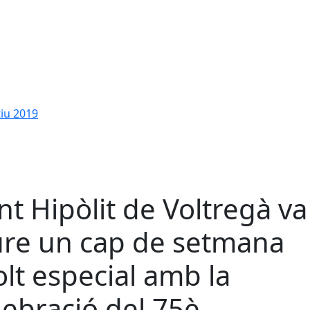
tiu 2019
nt Hipòlit de Voltregà va
ure un cap de setmana
lt especial amb la
lebració del 75è