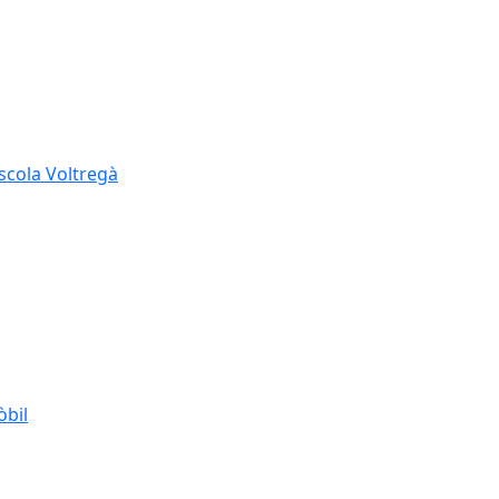
Escola Voltregà
òbil