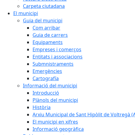
Carpeta ciutadana
El municipi
Guia del municipi
Com arribar
Guia de carrers
Equipaments
Empreses i comerços
Entitats i associacions
Submnistraments
Emergències
Cartografía
Informació del municipi
Introducció
Plànols del municipi
Història
Arxiu Municipal de Sant Hipòlit de Voltregà 
El municipi en xifres
Informació geogràfica