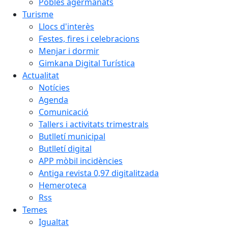
Pobles agermanats
Turisme
Llocs d'interès
Festes, fires i celebracions
Menjar i dormir
Gimkana Digital Turística
Actualitat
Notícies
Agenda
Comunicació
Tallers i activitats trimestrals
Butlletí municipal
Butlletí digital
APP mòbil incidències
Antiga revista 0,97 digitalitzada
Hemeroteca
Rss
Temes
Igualtat