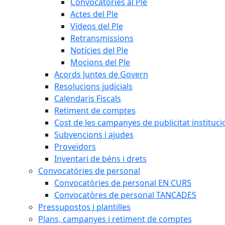
Convocatòries al Ple
Actes del Ple
Vídeos del Ple
Retransmissions
Notícies del Ple
Mocions del Ple
Acords Juntes de Govern
Resolucions judicials
Calendaris Fiscals
Retiment de comptes
Cost de les campanyes de publicitat instituci
Subvencions i ajudes
Proveïdors
Inventari de béns i drets
Convocatòries de personal
Convocatòries de personal EN CURS
Convocatòres de personal TANCADES
Pressupostos i plantilles
Plans, campanyes i retiment de comptes