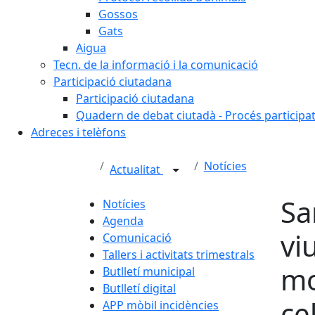
Gossos
Gats
Aigua
Tecn. de la informació i la comunicació
Participació ciutadana
Participació ciutadana
Quadern de debat ciutadà - Procés participa
Adreces i telèfons
Notícies
Actualitat
Sa
Notícies
Agenda
vi
Comunicació
Tallers i activitats trimestrals
mo
Butlletí municipal
Butlletí digital
ce
APP mòbil incidències