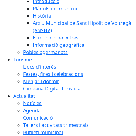
Introducció
Plànols del municipi
Història
Arxiu Municipal de Sant Hipòlit de Voltregà
(ANSHV)
El municipi en xifres
Informació geogràfica
Pobles agermanats
Turisme
Llocs d'interès
Festes, fires i celebracions
Menjar i dormir
Gimkana Digital Turística
Actualitat
Notícies
Agenda
Comunicació
Tallers i activitats trimestrals
Butlletí municipal