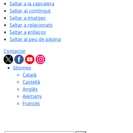
Saltar a la capçalera
Saltar al contingut
Saltar a imatges
Saltar a relacionats
Saltar a enllaços
Saltar al peu de pàgina
Contactar
Idiomes
Català
Castellà
Anglès
Alemany
Francès
08.08.2026 | 11:58