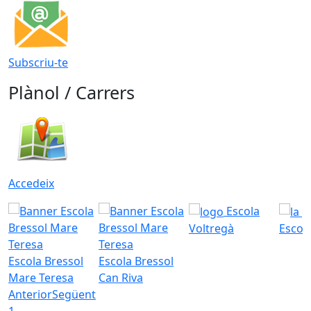
Subscriu-te
Plànol / Carrers
Accedeix
Escola
Voltregà
Escola
Escola Bressol
Escola Bressol
Mare Teresa
Can Riva
Anterior
Següent
1