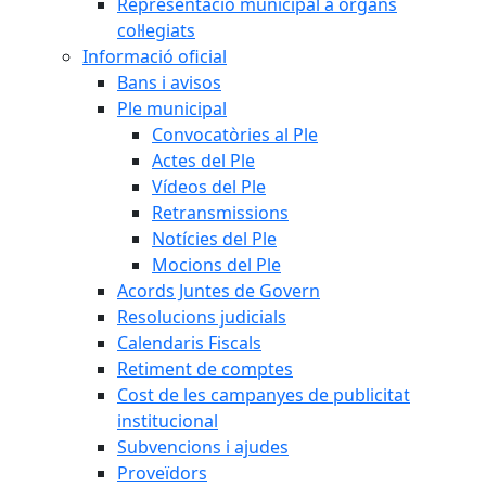
Representació municipal a òrgans
col·legiats
Informació oficial
Bans i avisos
Ple municipal
Convocatòries al Ple
Actes del Ple
Vídeos del Ple
Retransmissions
Notícies del Ple
Mocions del Ple
Acords Juntes de Govern
Resolucions judicials
Calendaris Fiscals
Retiment de comptes
Cost de les campanyes de publicitat
institucional
Subvencions i ajudes
Proveïdors