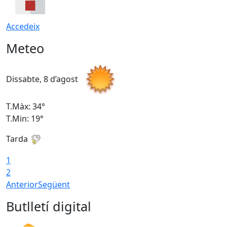
Accedeix
Meteo
Dissabte, 8 d’agost
D
T.Màx: 34°
T
T.Min: 19°
T
Tarda
T
1
2
Anterior
Següent
Butlletí digital