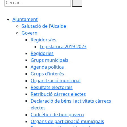
Cercar:
Ajuntament
Salutació de l'Alcalde
Govern
Regidors/es
Legislatura 2019-2023
Regidories
Grups municipals
Agenda política
Grups d'interès
Organització municipal
Resultats electorals
Retribució càrrecs electes
Declaració de béns i activitats càrrecs
electes
Codi ètic i de bon govern
Òrgans de participació municipals