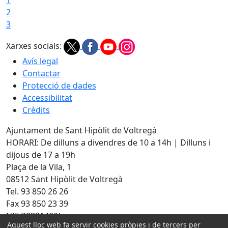
2
3
Xarxes socials:
Avís legal
Contactar
Protecció de dades
Accessibilitat
Crèdits
Ajuntament de Sant Hipòlit de Voltregà
HORARI: De dilluns a divendres de 10 a 14h | Dilluns i
dijous de 17 a 19h
Plaça de la Vila, 1
08512 Sant Hipòlit de Voltregà
Tel. 93 850 26 26
Fax 93 850 23 39
NIF P0821400I
Aquest lloc web fa servir cookies pròpies i de tercers per