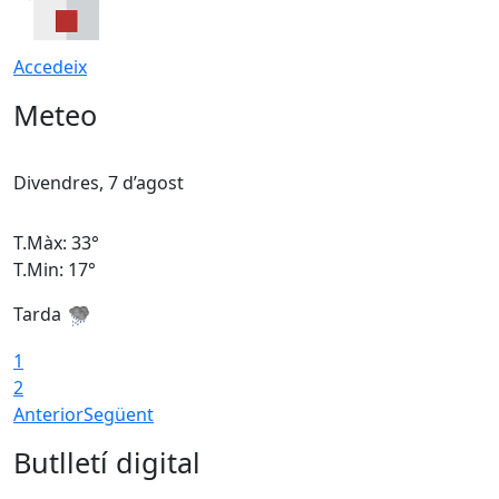
Accedeix
Meteo
Divendres, 7 d’agost
D
T.Màx: 33°
T
T.Min: 17°
T
Tarda
T
1
2
Anterior
Següent
Butlletí digital