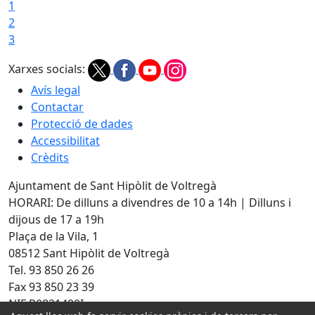
1
2
3
Xarxes socials:
Avís legal
Contactar
Protecció de dades
Accessibilitat
Crèdits
Ajuntament de Sant Hipòlit de Voltregà
HORARI: De dilluns a divendres de 10 a 14h | Dilluns i
dijous de 17 a 19h
Plaça de la Vila, 1
08512 Sant Hipòlit de Voltregà
Tel. 93 850 26 26
Fax 93 850 23 39
NIF P0821400I