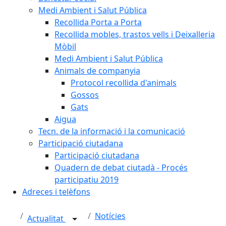
Medi Ambient i Salut Pública
Recollida Porta a Porta
Recollida mobles, trastos vells i Deixalleria
Mòbil
Medi Ambient i Salut Pública
Animals de companyia
Protocol recollida d'animals
Gossos
Gats
Aigua
Tecn. de la informació i la comunicació
Participació ciutadana
Participació ciutadana
Quadern de debat ciutadà - Procés
participatiu 2019
Adreces i telèfons
Notícies
Actualitat