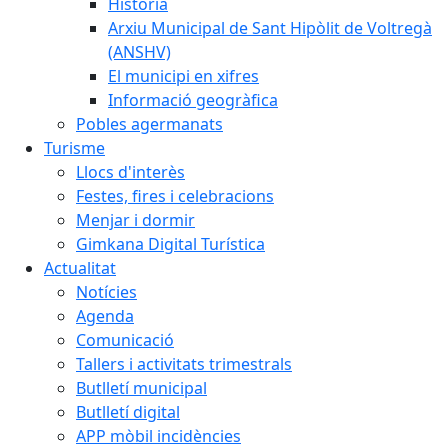
Història
Arxiu Municipal de Sant Hipòlit de Voltregà
(ANSHV)
El municipi en xifres
Informació geogràfica
Pobles agermanats
Turisme
Llocs d'interès
Festes, fires i celebracions
Menjar i dormir
Gimkana Digital Turística
Actualitat
Notícies
Agenda
Comunicació
Tallers i activitats trimestrals
Butlletí municipal
Butlletí digital
APP mòbil incidències