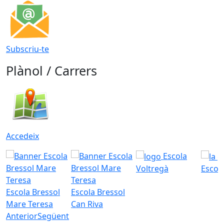
Subscriu-te
Plànol / Carrers
Accedeix
Escola
Voltregà
Escola
Escola Bressol
Escola Bressol
Mare Teresa
Can Riva
Anterior
Següent