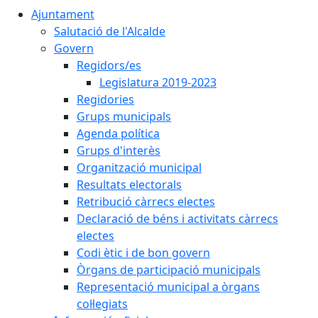
Ajuntament
Salutació de l'Alcalde
Govern
Regidors/es
Legislatura 2019-2023
Regidories
Grups municipals
Agenda política
Grups d'interès
Organització municipal
Resultats electorals
Retribució càrrecs electes
Declaració de béns i activitats càrrecs
electes
Codi ètic i de bon govern
Òrgans de participació municipals
Representació municipal a òrgans
col·legiats