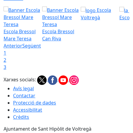
Escola
Voltregà
Escola
Escola Bressol
Escola Bressol
Mare Teresa
Can Riva
Anterior
Següent
1
2
3
Xarxes socials:
Avís legal
Contactar
Protecció de dades
Accessibilitat
Crèdits
Ajuntament de Sant Hipòlit de Voltregà