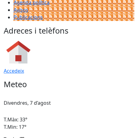
Agenda política
Avisos
Publicacions
Adreces i telèfons
Accedeix
Meteo
Divendres, 7 d’agost
D
T.Màx: 33°
T
T.Min: 17°
T