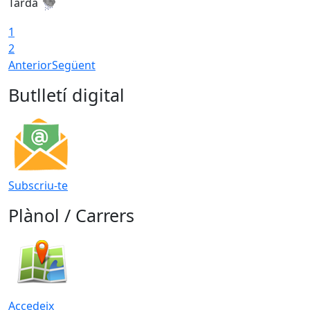
Tarda
T
1
2
Anterior
Següent
Butlletí digital
Subscriu-te
Plànol / Carrers
Accedeix