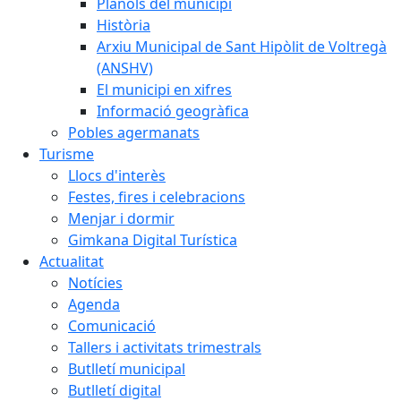
Plànols del municipi
Història
Arxiu Municipal de Sant Hipòlit de Voltregà
(ANSHV)
El municipi en xifres
Informació geogràfica
Pobles agermanats
Turisme
Llocs d'interès
Festes, fires i celebracions
Menjar i dormir
Gimkana Digital Turística
Actualitat
Notícies
Agenda
Comunicació
Tallers i activitats trimestrals
Butlletí municipal
Butlletí digital