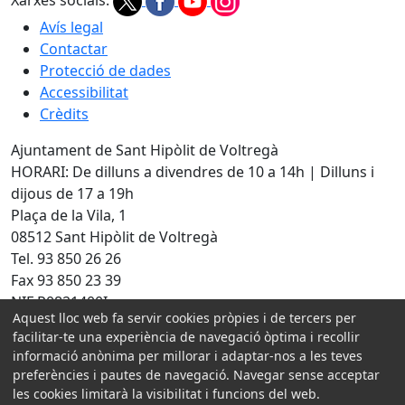
Xarxes socials:
Avís legal
Contactar
Protecció de dades
Accessibilitat
Crèdits
Ajuntament de Sant Hipòlit de Voltregà
HORARI: De dilluns a divendres de 10 a 14h | Dilluns i
dijous de 17 a 19h
Plaça de la Vila, 1
08512 Sant Hipòlit de Voltregà
Tel. 93 850 26 26
Fax 93 850 23 39
NIF P0821400I
Aquest lloc web fa servir cookies pròpies i de tercers per
facilitar-te una experiència de navegació òptima i recollir
Amb la col·laboració de:
informació anònima per millorar i adaptar-nos a les teves
preferències i pautes de navegació. Navegar sense acceptar
les cookies limitarà la visibilitat i funcions del web.