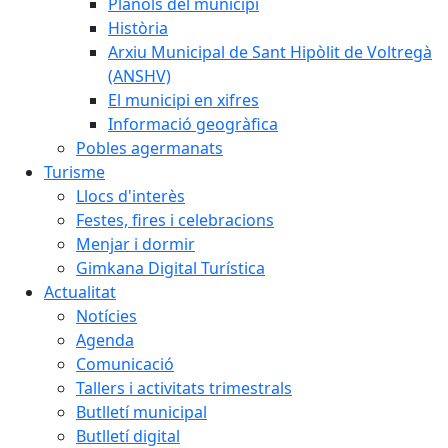
Plànols del municipi
Història
Arxiu Municipal de Sant Hipòlit de Voltregà
(ANSHV)
El municipi en xifres
Informació geogràfica
Pobles agermanats
Turisme
Llocs d'interès
Festes, fires i celebracions
Menjar i dormir
Gimkana Digital Turística
Actualitat
Notícies
Agenda
Comunicació
Tallers i activitats trimestrals
Butlletí municipal
Butlletí digital