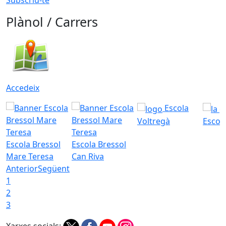
Subscriu-te
Plànol / Carrers
Accedeix
Escola
Voltregà
Escola
Escola Bressol
Escola Bressol
Mare Teresa
Can Riva
Anterior
Següent
1
2
3