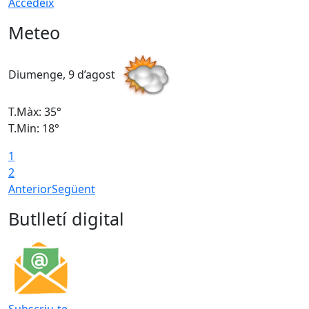
Accedeix
Meteo
Diumenge, 9 d’agost
D
T.Màx: 35°
T
T.Min: 18°
T
1
T
2
Anterior
Següent
Butlletí digital