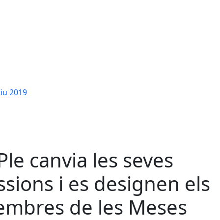
tiu 2019
 Ple canvia les seves
ssions i es designen els
mbres de les Meses