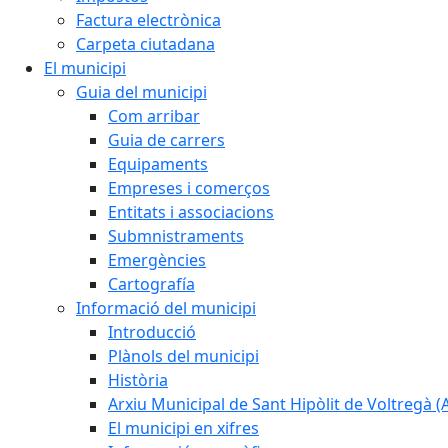
Factura electrònica
Carpeta ciutadana
El municipi
Guia del municipi
Com arribar
Guia de carrers
Equipaments
Empreses i comerços
Entitats i associacions
Submnistraments
Emergències
Cartografía
Informació del municipi
Introducció
Plànols del municipi
Història
Arxiu Municipal de Sant Hipòlit de Voltregà 
El municipi en xifres