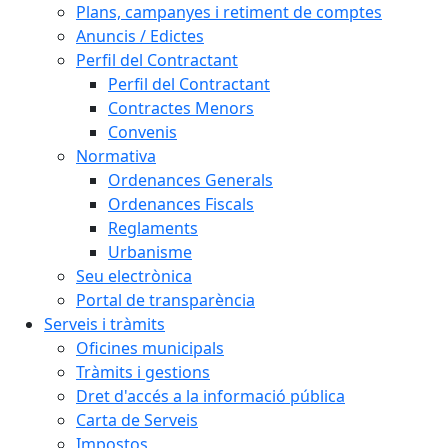
Plans, campanyes i retiment de comptes
Anuncis / Edictes
Perfil del Contractant
Perfil del Contractant
Contractes Menors
Convenis
Normativa
Ordenances Generals
Ordenances Fiscals
Reglaments
Urbanisme
Seu electrònica
Portal de transparència
Serveis i tràmits
Oficines municipals
Tràmits i gestions
Dret d'accés a la informació pública
Carta de Serveis
Impostos