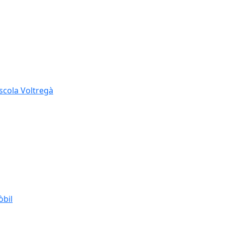
Escola Voltregà
òbil