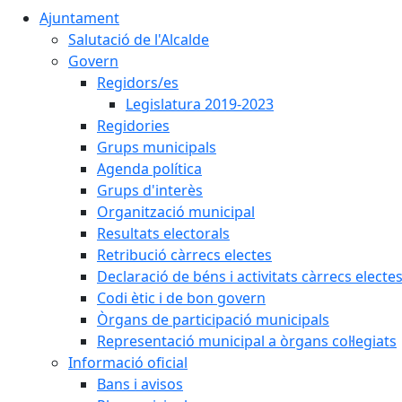
Ajuntament
Salutació de l'Alcalde
Govern
Regidors/es
Legislatura 2019-2023
Regidories
Grups municipals
Agenda política
Grups d'interès
Organització municipal
Resultats electorals
Retribució càrrecs electes
Declaració de béns i activitats càrrecs electe
Codi ètic i de bon govern
Òrgans de participació municipals
Representació municipal a òrgans col·legiats
Informació oficial
Bans i avisos