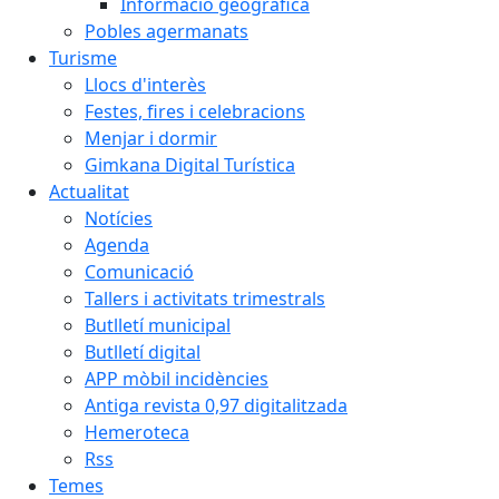
Informació geogràfica
Pobles agermanats
Turisme
Llocs d'interès
Festes, fires i celebracions
Menjar i dormir
Gimkana Digital Turística
Actualitat
Notícies
Agenda
Comunicació
Tallers i activitats trimestrals
Butlletí municipal
Butlletí digital
APP mòbil incidències
Antiga revista 0,97 digitalitzada
Hemeroteca
Rss
Temes