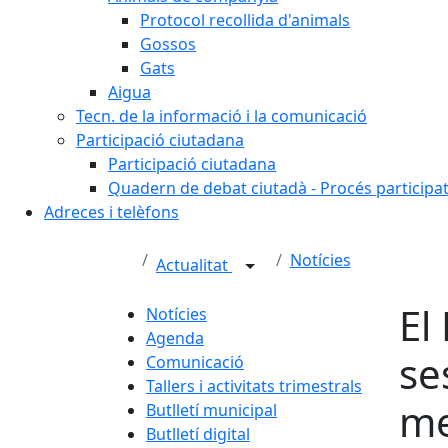
Protocol recollida d'animals
Gossos
Gats
Aigua
Tecn. de la informació i la comunicació
Participació ciutadana
Participació ciutadana
Quadern de debat ciutadà - Procés participa
Adreces i telèfons
Notícies
Actualitat
El
Notícies
Agenda
se
Comunicació
Tallers i activitats trimestrals
me
Butlletí municipal
Butlletí digital