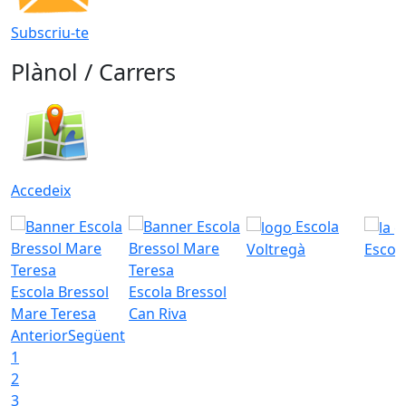
Subscriu-te
Plànol / Carrers
Accedeix
Escola
Voltregà
Escola
Escola Bressol
Escola Bressol
Mare Teresa
Can Riva
Anterior
Següent
1
2
3