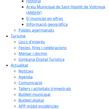
Història
Arxiu Municipal de Sant Hipòlit de Voltregà
(ANSHV)
El municipi en xifres
Informació geogràfica
Pobles agermanats
Turisme
Llocs d'interès
Festes, fires i celebracions
Menjar i dormir
Gimkana Digital Turística
Actualitat
Notícies
Agenda
Comunicació
Tallers i activitats trimestrals
Butlletí municipal
Butlletí digital
APP mòbil incidències