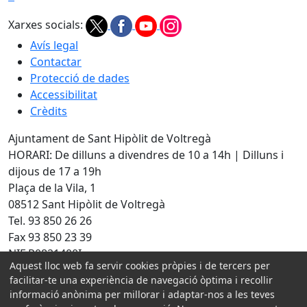
Xarxes socials:
Avís legal
Contactar
Protecció de dades
Accessibilitat
Crèdits
Ajuntament de Sant Hipòlit de Voltregà
HORARI: De dilluns a divendres de 10 a 14h | Dilluns i
dijous de 17 a 19h
Plaça de la Vila, 1
08512 Sant Hipòlit de Voltregà
Tel. 93 850 26 26
Fax 93 850 23 39
NIF P0821400I
Aquest lloc web fa servir cookies pròpies i de tercers per
Amb la col·laboració de:
facilitar-te una experiència de navegació òptima i recollir
informació anònima per millorar i adaptar-nos a les teves