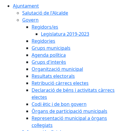
Ajuntament
Salutació de l'Alcalde
Govern
Regidors/es
Legislatura 2019-2023
Regidories
Grups municipals
Agenda política
Grups d'interès
Organització municipal
Resultats electorals
Retribució càrrecs electes
Declaració de béns i activitats càrrecs
electes
Codi ètic i de bon govern
Òrgans de participació municipals
Representació municipal a òrgans
col·legiats