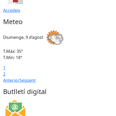
Accedeix
Meteo
Diumenge, 9 d’agost
D
T.Màx: 35°
T
T.Min: 18°
T
1
T
2
Anterior
Següent
Butlletí digital