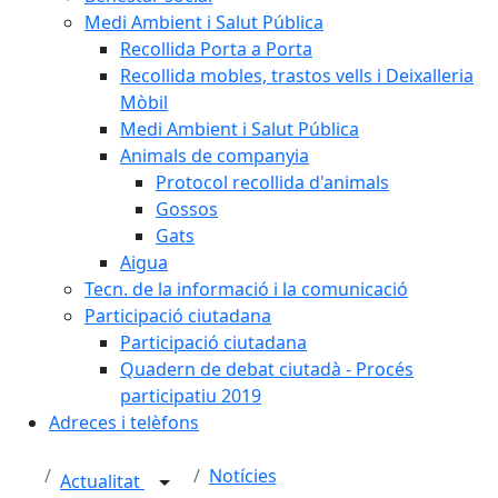
Medi Ambient i Salut Pública
Recollida Porta a Porta
Recollida mobles, trastos vells i Deixalleria
Mòbil
Medi Ambient i Salut Pública
Animals de companyia
Protocol recollida d'animals
Gossos
Gats
Aigua
Tecn. de la informació i la comunicació
Participació ciutadana
Participació ciutadana
Quadern de debat ciutadà - Procés
participatiu 2019
Adreces i telèfons
Notícies
Actualitat