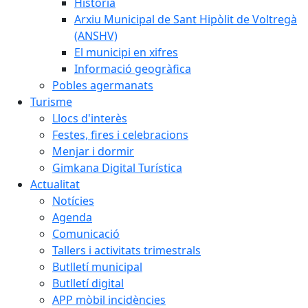
Història
Arxiu Municipal de Sant Hipòlit de Voltregà
(ANSHV)
El municipi en xifres
Informació geogràfica
Pobles agermanats
Turisme
Llocs d'interès
Festes, fires i celebracions
Menjar i dormir
Gimkana Digital Turística
Actualitat
Notícies
Agenda
Comunicació
Tallers i activitats trimestrals
Butlletí municipal
Butlletí digital
APP mòbil incidències