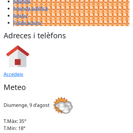
Agenda
Agenda política
Avisos
Publicacions
Adreces i telèfons
Accedeix
Meteo
Diumenge, 9 d’agost
D
T.Màx: 35°
T
T.Min: 18°
T