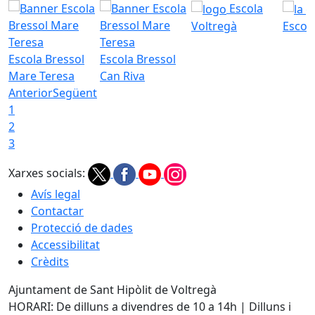
Escola
Voltregà
Escola
Escola Bressol
Escola Bressol
Mare Teresa
Can Riva
Anterior
Següent
1
2
3
Xarxes socials:
Avís legal
Contactar
Protecció de dades
Accessibilitat
Crèdits
Ajuntament de Sant Hipòlit de Voltregà
HORARI: De dilluns a divendres de 10 a 14h | Dilluns i