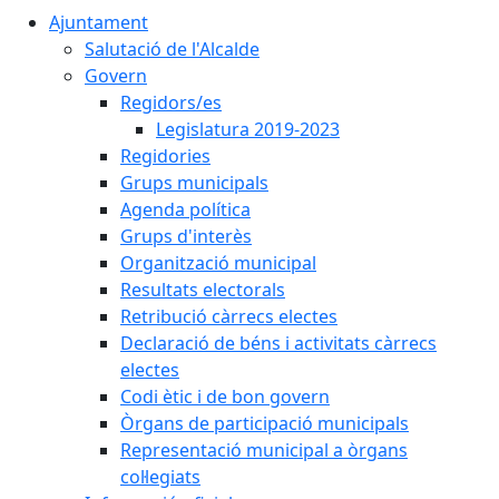
Ajuntament
Salutació de l'Alcalde
Govern
Regidors/es
Legislatura 2019-2023
Regidories
Grups municipals
Agenda política
Grups d'interès
Organització municipal
Resultats electorals
Retribució càrrecs electes
Declaració de béns i activitats càrrecs
electes
Codi ètic i de bon govern
Òrgans de participació municipals
Representació municipal a òrgans
col·legiats