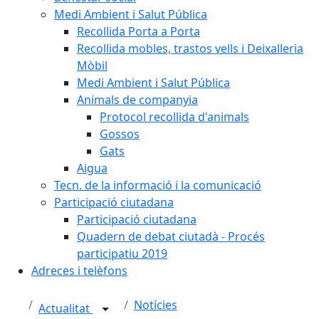
Medi Ambient i Salut Pública
Recollida Porta a Porta
Recollida mobles, trastos vells i Deixalleria
Mòbil
Medi Ambient i Salut Pública
Animals de companyia
Protocol recollida d'animals
Gossos
Gats
Aigua
Tecn. de la informació i la comunicació
Participació ciutadana
Participació ciutadana
Quadern de debat ciutadà - Procés
participatiu 2019
Adreces i telèfons
Notícies
Actualitat