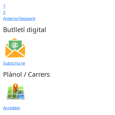
1
T
2
Anterior
Següent
Butlletí digital
Subscriu-te
Plànol / Carrers
Accedeix