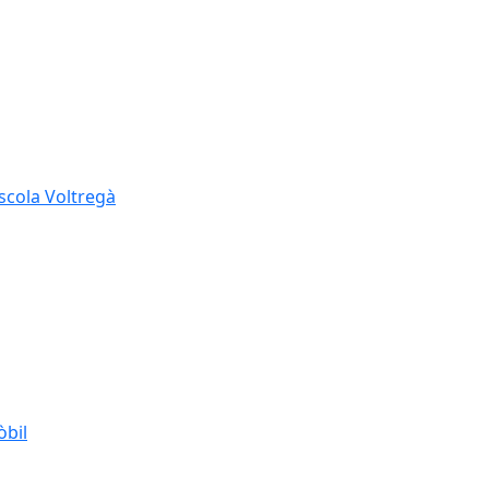
Escola Voltregà
òbil