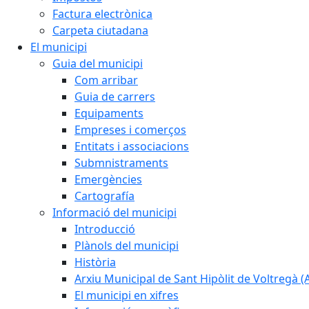
Factura electrònica
Carpeta ciutadana
El municipi
Guia del municipi
Com arribar
Guia de carrers
Equipaments
Empreses i comerços
Entitats i associacions
Submnistraments
Emergències
Cartografía
Informació del municipi
Introducció
Plànols del municipi
Història
Arxiu Municipal de Sant Hipòlit de Voltregà 
El municipi en xifres