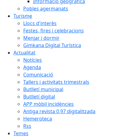
Informació geogràfica
Pobles agermanats
Turisme
Llocs d'interès
Festes, fires i celebracions
Menjar i dormir
Gimkana Digital Turística
Actualitat
Notícies
Agenda
Comunicació
Tallers i activitats trimestrals
Butlletí municipal
Butlletí digital
APP mòbil incidències
Antiga revista 0,97 digitalitzada
Hemeroteca
Rss
Temes