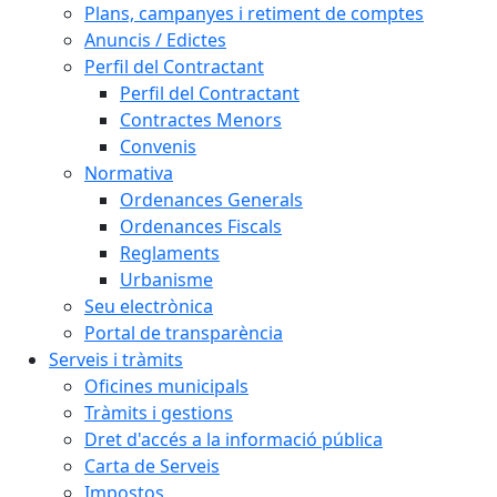
Plans, campanyes i retiment de comptes
Anuncis / Edictes
Perfil del Contractant
Perfil del Contractant
Contractes Menors
Convenis
Normativa
Ordenances Generals
Ordenances Fiscals
Reglaments
Urbanisme
Seu electrònica
Portal de transparència
Serveis i tràmits
Oficines municipals
Tràmits i gestions
Dret d'accés a la informació pública
Carta de Serveis
Impostos