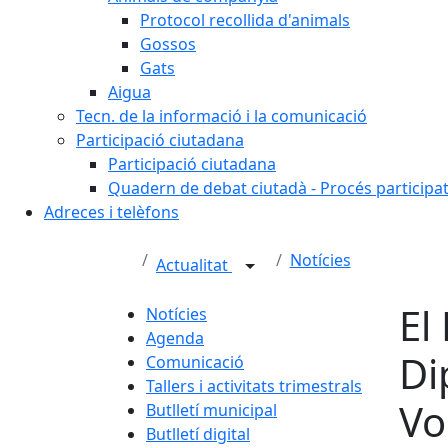
Protocol recollida d'animals
Gossos
Gats
Aigua
Tecn. de la informació i la comunicació
Participació ciutadana
Participació ciutadana
Quadern de debat ciutadà - Procés participa
Adreces i telèfons
Notícies
Actualitat
El
Notícies
Agenda
Di
Comunicació
Tallers i activitats trimestrals
Vo
Butlletí municipal
Butlletí digital