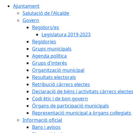
Ajuntament
Salutació de l'Alcalde
Govern
Regidors/es
Legislatura 2019-2023
Regidories
Grups municipals
Agenda política
Grups d'interès
Organització municipal
Resultats electorals
Retribució càrrecs electes
Declaració de béns i activitats càrrecs electe
Codi ètic i de bon govern
Òrgans de participació municipals
Representació municipal a òrgans col·legiats
Informació oficial
Bans i avisos