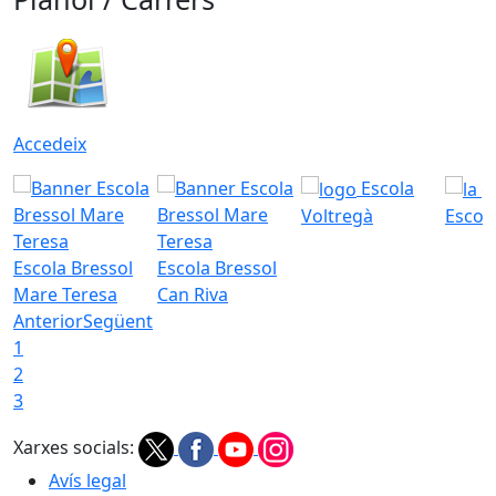
Accedeix
Escola
Voltregà
Escola
Escola Bressol
Escola Bressol
Mare Teresa
Can Riva
Anterior
Següent
1
2
3
Xarxes socials:
Avís legal