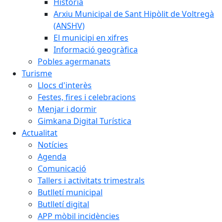
Història
Arxiu Municipal de Sant Hipòlit de Voltregà
(ANSHV)
El municipi en xifres
Informació geogràfica
Pobles agermanats
Turisme
Llocs d'interès
Festes, fires i celebracions
Menjar i dormir
Gimkana Digital Turística
Actualitat
Notícies
Agenda
Comunicació
Tallers i activitats trimestrals
Butlletí municipal
Butlletí digital
APP mòbil incidències