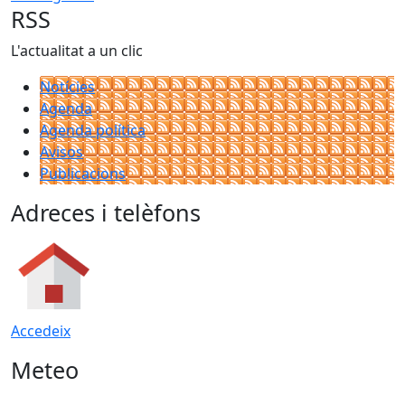
RSS
L'actualitat a un clic
Notícies
Agenda
Agenda política
Avisos
Publicacions
Adreces i telèfons
Accedeix
Meteo