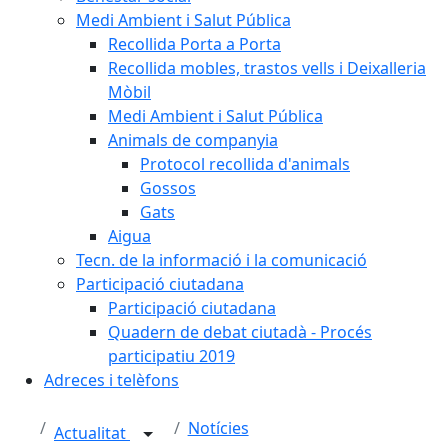
Medi Ambient i Salut Pública
Recollida Porta a Porta
Recollida mobles, trastos vells i Deixalleria
Mòbil
Medi Ambient i Salut Pública
Animals de companyia
Protocol recollida d'animals
Gossos
Gats
Aigua
Tecn. de la informació i la comunicació
Participació ciutadana
Participació ciutadana
Quadern de debat ciutadà - Procés
participatiu 2019
Adreces i telèfons
Notícies
Actualitat