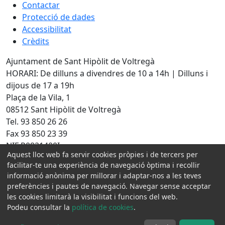
Contactar
Protecció de dades
Accessibilitat
Crèdits
Ajuntament de Sant Hipòlit de Voltregà
HORARI: De dilluns a divendres de 10 a 14h | Dilluns i
dijous de 17 a 19h
Plaça de la Vila, 1
08512 Sant Hipòlit de Voltregà
Tel. 93 850 26 26
Fax 93 850 23 39
NIF P0821400I
Aquest lloc web fa servir cookies pròpies i de tercers per
Amb la col·laboració de:
facilitar-te una experiència de navegació òptima i recollir
informació anònima per millorar i adaptar-nos a les teves
preferències i pautes de navegació. Navegar sense acceptar
les cookies limitarà la visibilitat i funcions del web.
Podeu consultar la
política de cookies
.