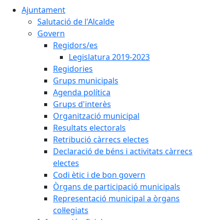
Ajuntament
Salutació de l'Alcalde
Govern
Regidors/es
Legislatura 2019-2023
Regidories
Grups municipals
Agenda política
Grups d'interès
Organització municipal
Resultats electorals
Retribució càrrecs electes
Declaració de béns i activitats càrrecs
electes
Codi ètic i de bon govern
Òrgans de participació municipals
Representació municipal a òrgans
col·legiats