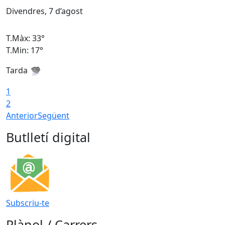
Divendres, 7 d’agost
D
T.Màx: 33°
T
T.Min: 17°
T
Tarda
T
1
2
Anterior
Següent
Butlletí digital
Subscriu-te
Plànol / Carrers