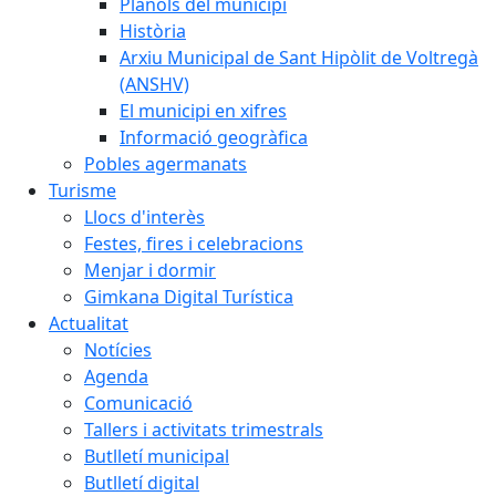
Plànols del municipi
Història
Arxiu Municipal de Sant Hipòlit de Voltregà
(ANSHV)
El municipi en xifres
Informació geogràfica
Pobles agermanats
Turisme
Llocs d'interès
Festes, fires i celebracions
Menjar i dormir
Gimkana Digital Turística
Actualitat
Notícies
Agenda
Comunicació
Tallers i activitats trimestrals
Butlletí municipal
Butlletí digital