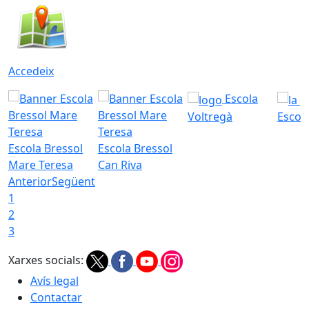
Accedeix
Escola
Voltregà
Escola
Escola Bressol
Escola Bressol
Mare Teresa
Can Riva
Anterior
Següent
1
2
3
Xarxes socials:
Avís legal
Contactar