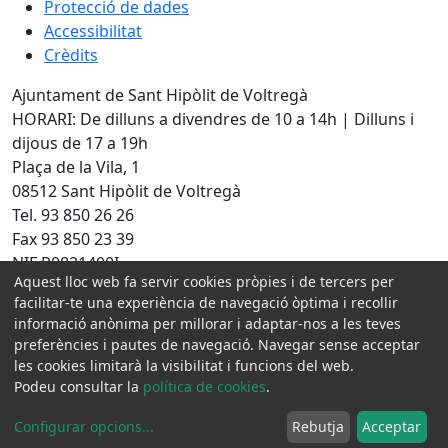
Protecció de dades
Accessibilitat
Crèdits
Ajuntament de Sant Hipòlit de Voltregà
HORARI: De dilluns a divendres de 10 a 14h | Dilluns i
dijous de 17 a 19h
Plaça de la Vila, 1
08512 Sant Hipòlit de Voltregà
Tel. 93 850 26 26
Fax 93 850 23 39
NIF P0821400I
Aquest lloc web fa servir cookies pròpies i de tercers per
Amb la col·laboració de:
facilitar-te una experiència de navegació òptima i recollir
informació anònima per millorar i adaptar-nos a les teves
preferències i pautes de navegació. Navegar sense acceptar
les cookies limitarà la visibilitat i funcions del web.
Podeu consultar la
política de cookies
.
Configurar opcions
...
Rebutja
Acceptar