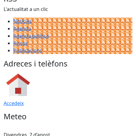
L'actualitat a un clic
Notícies
Agenda
Agenda política
Avisos
Publicacions
Adreces i telèfons
Accedeix
Meteo
Divendres, 7 d’agost
D