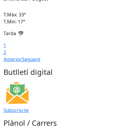
T.Màx: 33°
T
T.Min: 17°
T
Tarda
T
1
2
Anterior
Següent
Butlletí digital
Subscriu-te
Plànol / Carrers