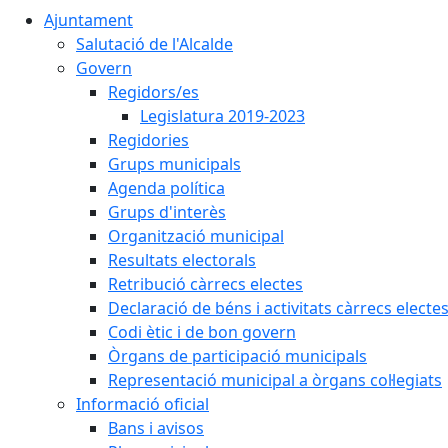
Ajuntament
Salutació de l'Alcalde
Govern
Regidors/es
Legislatura 2019-2023
Regidories
Grups municipals
Agenda política
Grups d'interès
Organització municipal
Resultats electorals
Retribució càrrecs electes
Declaració de béns i activitats càrrecs electe
Codi ètic i de bon govern
Òrgans de participació municipals
Representació municipal a òrgans col·legiats
Informació oficial
Bans i avisos