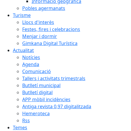
Informació geogràfica
Pobles agermanats
Turisme
Llocs d'interès
Festes, fires i celebracions
Menjar i dormir
Gimkana Digital Turística
Actualitat
Notícies
Agenda
Comunicació
Tallers i activitats trimestrals
Butlletí municipal
Butlletí digital
APP mòbil incidències
Antiga revista 0,97 digitalitzada
Hemeroteca
Rss
Temes