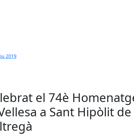
tiu 2019
lebrat el 74è Homenatg
 Vellesa a Sant Hipòlit de
ltregà