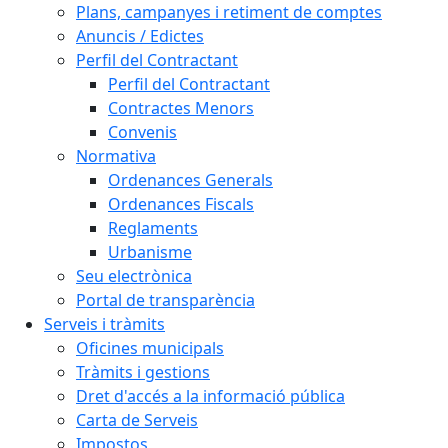
Plans, campanyes i retiment de comptes
Anuncis / Edictes
Perfil del Contractant
Perfil del Contractant
Contractes Menors
Convenis
Normativa
Ordenances Generals
Ordenances Fiscals
Reglaments
Urbanisme
Seu electrònica
Portal de transparència
Serveis i tràmits
Oficines municipals
Tràmits i gestions
Dret d'accés a la informació pública
Carta de Serveis
Impostos