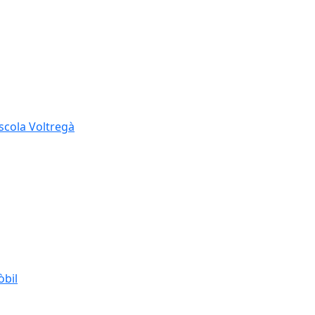
Escola Voltregà
òbil