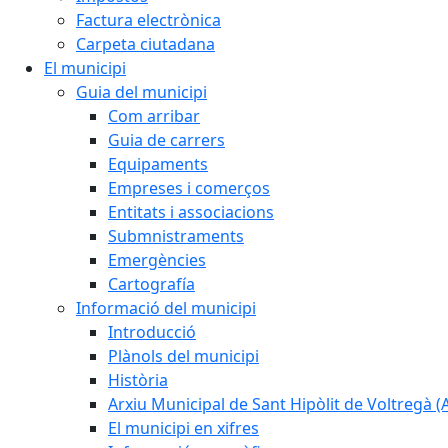
Factura electrònica
Carpeta ciutadana
El municipi
Guia del municipi
Com arribar
Guia de carrers
Equipaments
Empreses i comerços
Entitats i associacions
Submnistraments
Emergències
Cartografía
Informació del municipi
Introducció
Plànols del municipi
Història
Arxiu Municipal de Sant Hipòlit de Voltregà 
El municipi en xifres