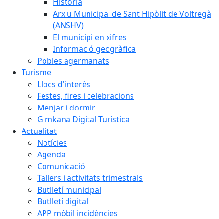
Història
Arxiu Municipal de Sant Hipòlit de Voltregà
(ANSHV)
El municipi en xifres
Informació geogràfica
Pobles agermanats
Turisme
Llocs d'interès
Festes, fires i celebracions
Menjar i dormir
Gimkana Digital Turística
Actualitat
Notícies
Agenda
Comunicació
Tallers i activitats trimestrals
Butlletí municipal
Butlletí digital
APP mòbil incidències