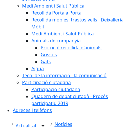
Medi Ambient i Salut Pública
Recollida Porta a Porta
Recollida mobles, trastos vells i Deixalleria
Mòbil
Medi Ambient i Salut Pública
Animals de companyia
Protocol recollida d'animals
Gossos
Gats
Aigua
Tecn. de la informació i la comunicació
Participació ciutadana
Participació ciutadana
Quadern de debat ciutadà - Procés
participatiu 2019
Adreces i telèfons
Notícies
Actualitat