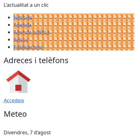
L'actualitat a un clic
Notícies
Agenda
Agenda política
Avisos
Publicacions
Adreces i telèfons
Accedeix
Meteo
Divendres, 7 d’agost
D