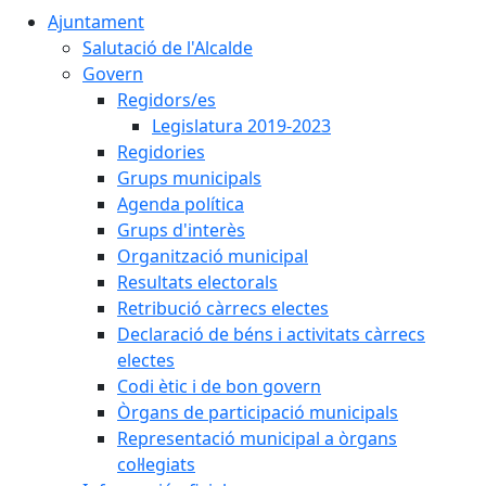
Ajuntament
Salutació de l'Alcalde
Govern
Regidors/es
Legislatura 2019-2023
Regidories
Grups municipals
Agenda política
Grups d'interès
Organització municipal
Resultats electorals
Retribució càrrecs electes
Declaració de béns i activitats càrrecs
electes
Codi ètic i de bon govern
Òrgans de participació municipals
Representació municipal a òrgans
col·legiats