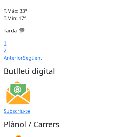
T.Màx: 33°
T
T.Min: 17°
T
Tarda
T
1
2
Anterior
Següent
Butlletí digital
Subscriu-te
Plànol / Carrers