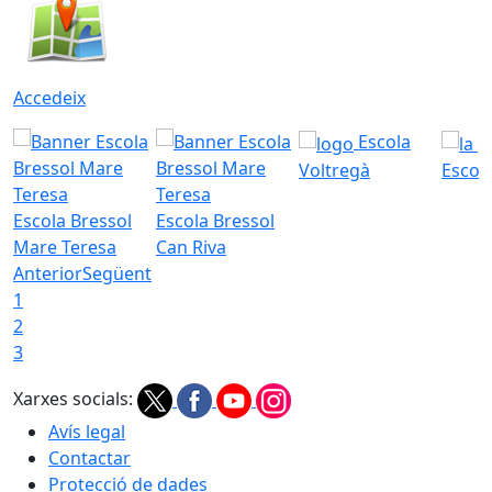
Accedeix
Escola
Voltregà
Escola
Escola Bressol
Escola Bressol
Mare Teresa
Can Riva
Anterior
Següent
1
2
3
Xarxes socials:
Avís legal
Contactar
Protecció de dades