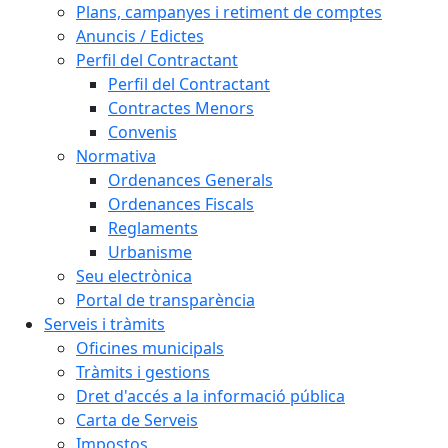
Plans, campanyes i retiment de comptes
Anuncis / Edictes
Perfil del Contractant
Perfil del Contractant
Contractes Menors
Convenis
Normativa
Ordenances Generals
Ordenances Fiscals
Reglaments
Urbanisme
Seu electrònica
Portal de transparència
Serveis i tràmits
Oficines municipals
Tràmits i gestions
Dret d'accés a la informació pública
Carta de Serveis
Impostos