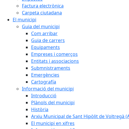
Factura electrònica
Carpeta ciutadana
El municipi
Guia del municipi
Com arribar
Guia de carrers
Equipaments
Empreses i comerços
Entitats i associacions
Submnistraments
Emergències
Cartografía
Informació del municipi
Introducció
Plànols del municipi
Història
Arxiu Municipal de Sant Hipòlit de Voltregà 
El municipi en xifres