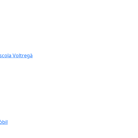
Escola Voltregà
òbil