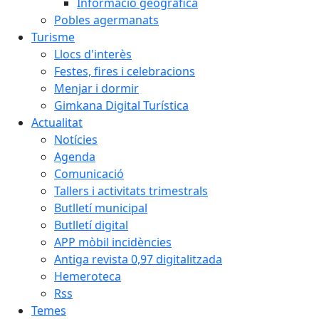
Informació geogràfica
Pobles agermanats
Turisme
Llocs d'interès
Festes, fires i celebracions
Menjar i dormir
Gimkana Digital Turística
Actualitat
Notícies
Agenda
Comunicació
Tallers i activitats trimestrals
Butlletí municipal
Butlletí digital
APP mòbil incidències
Antiga revista 0,97 digitalitzada
Hemeroteca
Rss
Temes