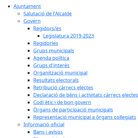
Ajuntament
Salutació de l'Alcalde
Govern
Regidors/es
Legislatura 2019-2023
Regidories
Grups municipals
Agenda política
Grups d'interès
Organització municipal
Resultats electorals
Retribució càrrecs electes
Declaració de béns i activitats càrrecs electe
Codi ètic i de bon govern
Òrgans de participació municipals
Representació municipal a òrgans col·legiats
Informació oficial
Bans i avisos