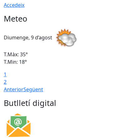
Accedeix
Meteo
Diumenge, 9 d’agost
D
T.Màx: 35°
T
T.Min: 18°
T
1
T
2
Anterior
Següent
Butlletí digital