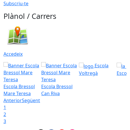
Subscriu-te
Plànol / Carrers
Accedeix
Escola
Voltregà
Escola
Escola Bressol
Escola Bressol
Mare Teresa
Can Riva
Anterior
Següent
1
2
3