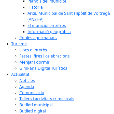
Plànols del municipi
Història
Arxiu Municipal de Sant Hipòlit de Voltregà
(ANSHV)
El municipi en xifres
Informació geogràfica
Pobles agermanats
Turisme
Llocs d'interès
Festes, fires i celebracions
Menjar i dormir
Gimkana Digital Turística
Actualitat
Notícies
Agenda
Comunicació
Tallers i activitats trimestrals
Butlletí municipal
Butlletí digital