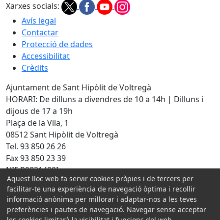
Xarxes socials:
Avís legal
Contactar
Protecció de dades
Accessibilitat
Crèdits
Ajuntament de Sant Hipòlit de Voltregà
HORARI: De dilluns a divendres de 10 a 14h | Dilluns i
dijous de 17 a 19h
Plaça de la Vila, 1
08512 Sant Hipòlit de Voltregà
Tel. 93 850 26 26
Fax 93 850 23 39
NIF P0821400I
Aquest lloc web fa servir cookies pròpies i de tercers per
facilitar-te una experiència de navegació òptima i recollir
Amb la col·laboració de:
informació anònima per millorar i adaptar-nos a les teves
preferències i pautes de navegació. Navegar sense acceptar
les cookies limitarà la visibilitat i funcions del web.