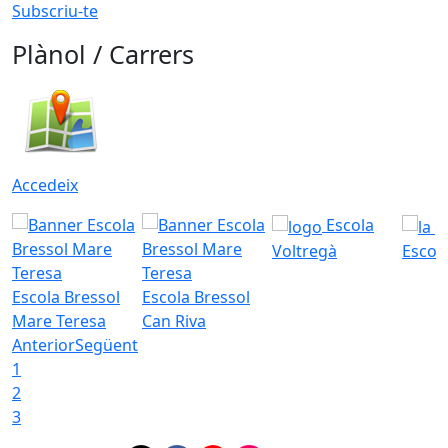
Subscriu-te
Plànol / Carrers
Accedeix
Escola
Voltregà
Escola
Escola Bressol
Escola Bressol
Mare Teresa
Can Riva
Anterior
Següent
1
2
3