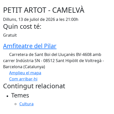
PETIT ARTOT - CAMELVÀ
Dilluns, 13 de juliol de 2026 a les 21:00h
Quin cost té:
Gratuït
Amfiteatre del Pilar
Carretera de Sant Boi del Lluçanès BV-4608 amb
carrer Indústria SN - 08512 Sant Hipòlit de Voltregà -
Barcelona (Catalunya)
Amplieu el mapa
Com arribar-hi
Leaflet
| ©
OpenStreetMap
contributors
Contingut relacionat
+
Temes
−
Cultura
Facebook
X