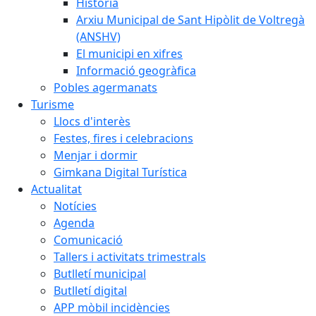
Història
Arxiu Municipal de Sant Hipòlit de Voltregà
(ANSHV)
El municipi en xifres
Informació geogràfica
Pobles agermanats
Turisme
Llocs d'interès
Festes, fires i celebracions
Menjar i dormir
Gimkana Digital Turística
Actualitat
Notícies
Agenda
Comunicació
Tallers i activitats trimestrals
Butlletí municipal
Butlletí digital
APP mòbil incidències