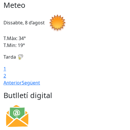
Meteo
Dissabte, 8 d’agost
D
T.Màx: 34°
T
T.Min: 19°
T
Tarda
T
1
2
Anterior
Següent
Butlletí digital