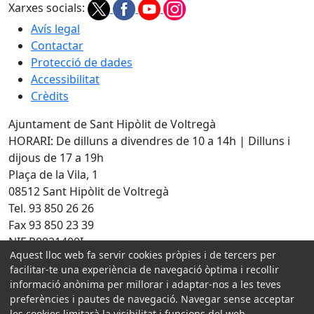
Xarxes socials:
Avís legal
Contactar
Protecció de dades
Accessibilitat
Crèdits
Ajuntament de Sant Hipòlit de Voltregà
HORARI: De dilluns a divendres de 10 a 14h | Dilluns i
dijous de 17 a 19h
Plaça de la Vila, 1
08512 Sant Hipòlit de Voltregà
Tel. 93 850 26 26
Fax 93 850 23 39
NIF P0821400I
Aquest lloc web fa servir cookies pròpies i de tercers per
Amb la col·laboració de:
facilitar-te una experiència de navegació òptima i recollir
informació anònima per millorar i adaptar-nos a les teves
preferències i pautes de navegació. Navegar sense acceptar
les cookies limitarà la visibilitat i funcions del web.