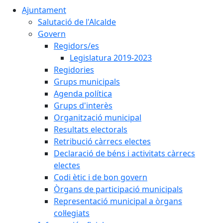
Ajuntament
Salutació de l'Alcalde
Govern
Regidors/es
Legislatura 2019-2023
Regidories
Grups municipals
Agenda política
Grups d'interès
Organització municipal
Resultats electorals
Retribució càrrecs electes
Declaració de béns i activitats càrrecs
electes
Codi ètic i de bon govern
Òrgans de participació municipals
Representació municipal a òrgans
col·legiats