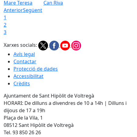
Mare Teresa
Can Riva
Anterior
Següent
1
2
3
Xarxes socials:
Avís legal
Contactar
Protecció de dades
Accessibilitat
Crèdits
Ajuntament de Sant Hipòlit de Voltregà
HORARI: De dilluns a divendres de 10 a 14h | Dilluns i
dijous de 17 a 19h
Plaça de la Vila, 1
08512 Sant Hipòlit de Voltregà
Tel. 93 850 26 26