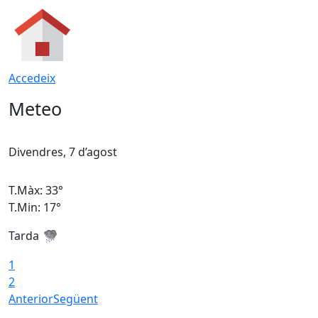
Accedeix
Meteo
Divendres, 7 d’agost
D
T.Màx: 33°
T
T.Min: 17°
T
Tarda
T
1
2
Anterior
Següent