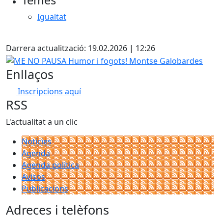
Temes
Igualtat
Facebook
X
Darrera actualització: 19.02.2026 | 12:26
ME NO PAUSA Humor i fogots! Montse Galobardes
Enllaços
Inscripcions aquí
RSS
L'actualitat a un clic
Notícies
Agenda
Agenda política
Avisos
Publicacions
Adreces i telèfons