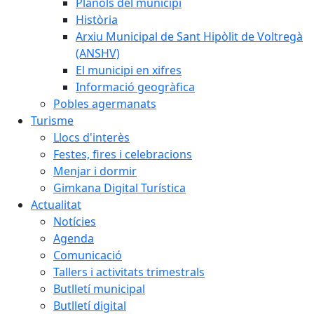
Plànols del municipi
Història
Arxiu Municipal de Sant Hipòlit de Voltregà
(ANSHV)
El municipi en xifres
Informació geogràfica
Pobles agermanats
Turisme
Llocs d'interès
Festes, fires i celebracions
Menjar i dormir
Gimkana Digital Turística
Actualitat
Notícies
Agenda
Comunicació
Tallers i activitats trimestrals
Butlletí municipal
Butlletí digital