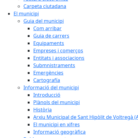
Carpeta ciutadana
El municipi
Guia del municipi
Com arribar
Guia de carrers
Equipaments
Empreses i comerços
Entitats i associacions
Submnistraments
Emergències
Cartografía
Informació del municipi
Introducció
Plànols del municipi
Història
Arxiu Municipal de Sant Hipòlit de Voltregà 
El municipi en xifres
Informació geogràfica