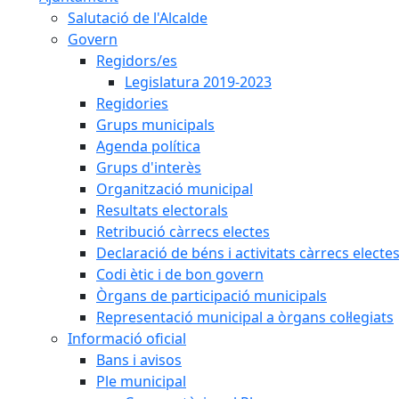
Salutació de l'Alcalde
Govern
Regidors/es
Legislatura 2019-2023
Regidories
Grups municipals
Agenda política
Grups d'interès
Organització municipal
Resultats electorals
Retribució càrrecs electes
Declaració de béns i activitats càrrecs electe
Codi ètic i de bon govern
Òrgans de participació municipals
Representació municipal a òrgans col·legiats
Informació oficial
Bans i avisos
Ple municipal