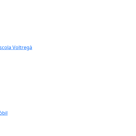
Escola Voltregà
òbil