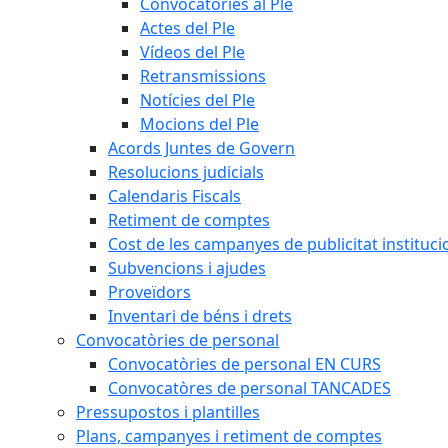
Convocatòries al Ple
Actes del Ple
Vídeos del Ple
Retransmissions
Notícies del Ple
Mocions del Ple
Acords Juntes de Govern
Resolucions judicials
Calendaris Fiscals
Retiment de comptes
Cost de les campanyes de publicitat instituci
Subvencions i ajudes
Proveïdors
Inventari de béns i drets
Convocatòries de personal
Convocatòries de personal EN CURS
Convocatòres de personal TANCADES
Pressupostos i plantilles
Plans, campanyes i retiment de comptes