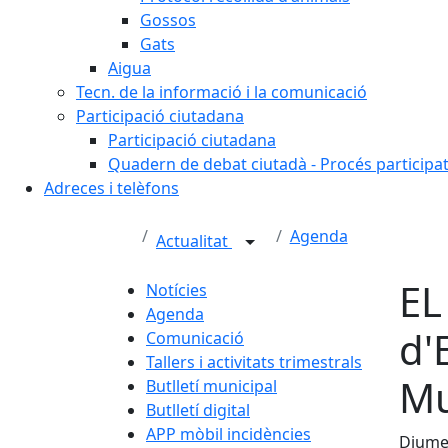
Gossos
Gats
Aigua
Tecn. de la informació i la comunicació
Participació ciutadana
Participació ciutadana
Quadern de debat ciutadà - Procés participa
Adreces i telèfons
Agenda
Actualitat
EL
Notícies
Agenda
d'
Comunicació
Tallers i activitats trimestrals
Mu
Butlletí municipal
Butlletí digital
APP mòbil incidències
Diumen