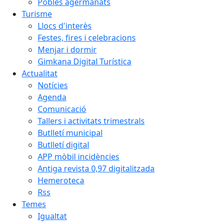
Pobles agermanats
Turisme
Llocs d'interès
Festes, fires i celebracions
Menjar i dormir
Gimkana Digital Turística
Actualitat
Notícies
Agenda
Comunicació
Tallers i activitats trimestrals
Butlletí municipal
Butlletí digital
APP mòbil incidències
Antiga revista 0,97 digitalitzada
Hemeroteca
Rss
Temes
Igualtat