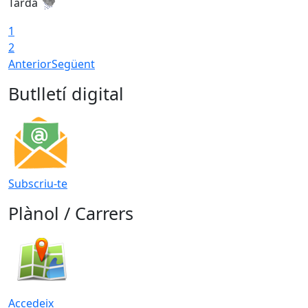
Tarda
T
1
2
Anterior
Següent
Butlletí digital
Subscriu-te
Plànol / Carrers
Accedeix