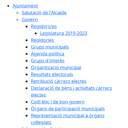
Ajuntament
Salutació de l'Alcalde
Govern
Regidors/es
Legislatura 2019-2023
Regidories
Grups municipals
Agenda política
Grups d'interès
Organització municipal
Resultats electorals
Retribució càrrecs electes
Declaració de béns i activitats càrrecs
electes
Codi ètic i de bon govern
Òrgans de participació municipals
Representació municipal a òrgans
col·legiats