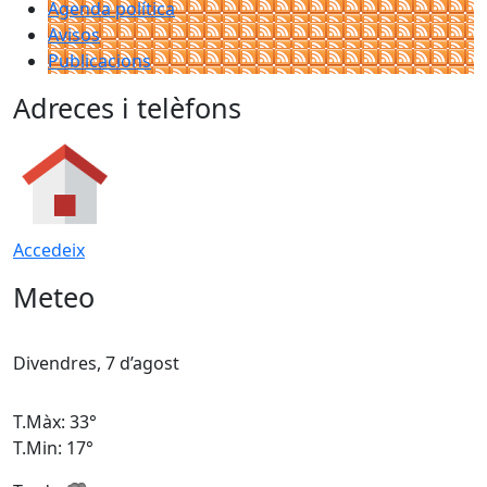
Agenda política
Avisos
Publicacions
Adreces i telèfons
Accedeix
Meteo
Divendres, 7 d’agost
D
T.Màx: 33°
T
T.Min: 17°
T