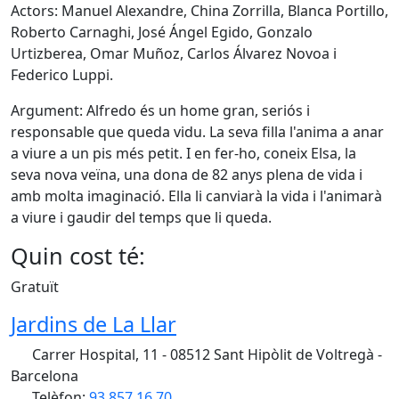
Actors: Manuel Alexandre, China Zorrilla, Blanca Portillo,
Roberto Carnaghi, José Ángel Egido, Gonzalo
Urtizberea, Omar Muñoz, Carlos Álvarez Novoa i
Federico Luppi.
Argument: Alfredo és un home gran, seriós i
responsable que queda vidu. La seva filla l'anima a anar
a viure a un pis més petit. I en fer-ho, coneix Elsa, la
seva nova veïna, una dona de 82 anys plena de vida i
amb molta imaginació. Ella li canviarà la vida i l'animarà
a viure i gaudir del temps que li queda.
Quin cost té:
Gratuït
Jardins de La Llar
Carrer Hospital, 11 - 08512 Sant Hipòlit de Voltregà -
Barcelona
Telèfon:
93 857 16 70