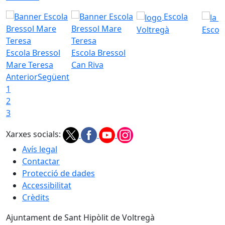
Escola
Voltregà
Escola
Escola Bressol
Escola Bressol
Mare Teresa
Can Riva
Anterior
Següent
1
2
3
Xarxes socials:
Avís legal
Contactar
Protecció de dades
Accessibilitat
Crèdits
Ajuntament de Sant Hipòlit de Voltregà