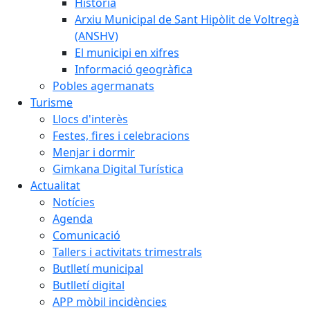
Història
Arxiu Municipal de Sant Hipòlit de Voltregà
(ANSHV)
El municipi en xifres
Informació geogràfica
Pobles agermanats
Turisme
Llocs d'interès
Festes, fires i celebracions
Menjar i dormir
Gimkana Digital Turística
Actualitat
Notícies
Agenda
Comunicació
Tallers i activitats trimestrals
Butlletí municipal
Butlletí digital
APP mòbil incidències