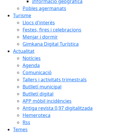
Informació geogràfica
Pobles agermanats
Turisme
Llocs d'interès
Festes, fires i celebracions
Menjar i dormir
Gimkana Digital Turística
Actualitat
Notícies
Agenda
Comunicació
Tallers i activitats trimestrals
Butlletí municipal
Butlletí digital
APP mòbil incidències
Antiga revista 0,97 digitalitzada
Hemeroteca
Rss
Temes