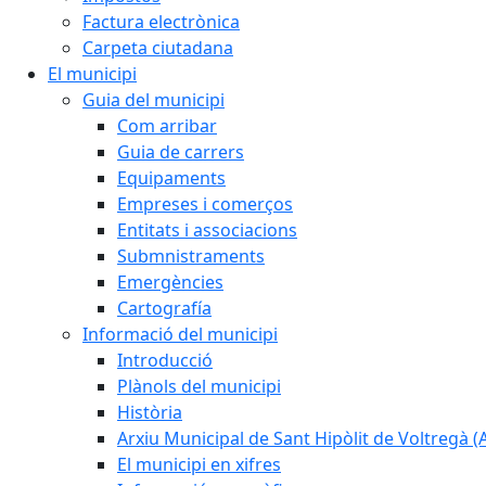
Factura electrònica
Carpeta ciutadana
El municipi
Guia del municipi
Com arribar
Guia de carrers
Equipaments
Empreses i comerços
Entitats i associacions
Submnistraments
Emergències
Cartografía
Informació del municipi
Introducció
Plànols del municipi
Història
Arxiu Municipal de Sant Hipòlit de Voltregà 
El municipi en xifres