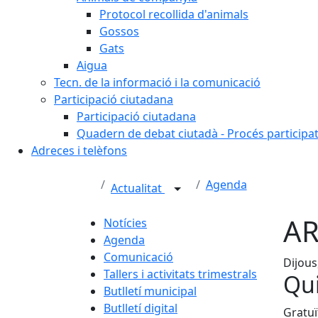
Protocol recollida d'animals
Gossos
Gats
Aigua
Tecn. de la informació i la comunicació
Participació ciutadana
Participació ciutadana
Quadern de debat ciutadà - Procés participa
Adreces i telèfons
Agenda
Actualitat
AR
Notícies
Agenda
Comunicació
Dijous
Tallers i activitats trimestrals
Qui
Butlletí municipal
Butlletí digital
Gratuï