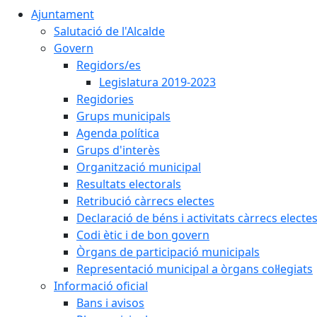
Ajuntament
Salutació de l'Alcalde
Govern
Regidors/es
Legislatura 2019-2023
Regidories
Grups municipals
Agenda política
Grups d'interès
Organització municipal
Resultats electorals
Retribució càrrecs electes
Declaració de béns i activitats càrrecs electe
Codi ètic i de bon govern
Òrgans de participació municipals
Representació municipal a òrgans col·legiats
Informació oficial
Bans i avisos