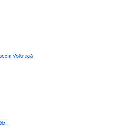
Escola Voltregà
òbil