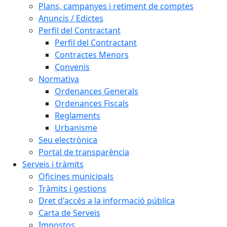
Plans, campanyes i retiment de comptes
Anuncis / Edictes
Perfil del Contractant
Perfil del Contractant
Contractes Menors
Convenis
Normativa
Ordenances Generals
Ordenances Fiscals
Reglaments
Urbanisme
Seu electrònica
Portal de transparència
Serveis i tràmits
Oficines municipals
Tràmits i gestions
Dret d'accés a la informació pública
Carta de Serveis
Impostos