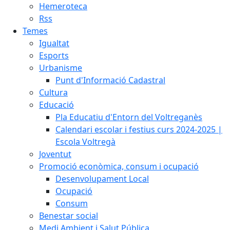
Hemeroteca
Rss
Temes
Igualtat
Esports
Urbanisme
Punt d'Informació Cadastral
Cultura
Educació
Pla Educatiu d'Entorn del Voltreganès
Calendari escolar i festius curs 2024-2025 |
Escola Voltregà
Joventut
Promoció econòmica, consum i ocupació
Desenvolupament Local
Ocupació
Consum
Benestar social
Medi Ambient i Salut Pública