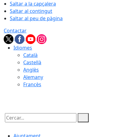
Saltar a la capçalera
Saltar al contingut
Saltar al peu de pàgina
Contactar
Idiomes
Català
Castellà
Anglès
Alemany
Francès
06.08.2026 | 04:23
Cercar:
Ajuntament