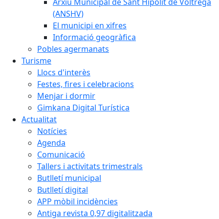
Arxiu Municipal de Sant Hipòlit de Voltregà
(ANSHV)
El municipi en xifres
Informació geogràfica
Pobles agermanats
Turisme
Llocs d'interès
Festes, fires i celebracions
Menjar i dormir
Gimkana Digital Turística
Actualitat
Notícies
Agenda
Comunicació
Tallers i activitats trimestrals
Butlletí municipal
Butlletí digital
APP mòbil incidències
Antiga revista 0,97 digitalitzada