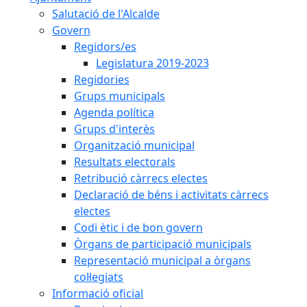
Salutació de l'Alcalde
Govern
Regidors/es
Legislatura 2019-2023
Regidories
Grups municipals
Agenda política
Grups d'interès
Organització municipal
Resultats electorals
Retribució càrrecs electes
Declaració de béns i activitats càrrecs
electes
Codi ètic i de bon govern
Òrgans de participació municipals
Representació municipal a òrgans
col·legiats
Informació oficial