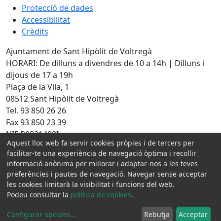
Protecció de dades
Accessibilitat
Crèdits
Ajuntament de Sant Hipòlit de Voltregà
HORARI: De dilluns a divendres de 10 a 14h | Dilluns i
dijous de 17 a 19h
Plaça de la Vila, 1
08512 Sant Hipòlit de Voltregà
Tel. 93 850 26 26
Fax 93 850 23 39
NIF P0821400I
Aquest lloc web fa servir cookies pròpies i de tercers per
Amb la col·laboració de:
facilitar-te una experiència de navegació òptima i recollir
informació anònima per millorar i adaptar-nos a les teves
preferències i pautes de navegació. Navegar sense acceptar
les cookies limitarà la visibilitat i funcions del web.
Podeu consultar la
política de cookies
.
Configurar opcions
...
Rebutja
Acceptar