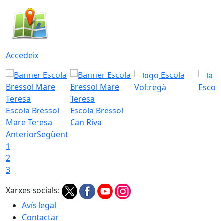
Accedeix
Escola
Voltregà
Escola
Escola Bressol
Escola Bressol
Mare Teresa
Can Riva
Anterior
Següent
1
2
3
Xarxes socials:
Avís legal
Contactar