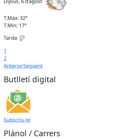
Dijous, 6 d’agost
D
T.Màx: 32°
T
T.Min: 17°
T
Tarda
T
1
2
Anterior
Següent
Butlletí digital
Subscriu-te
Plànol / Carrers