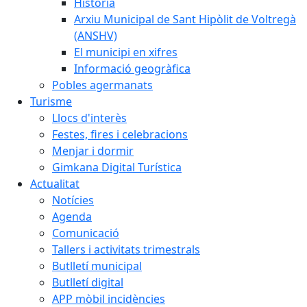
Història
Arxiu Municipal de Sant Hipòlit de Voltregà
(ANSHV)
El municipi en xifres
Informació geogràfica
Pobles agermanats
Turisme
Llocs d'interès
Festes, fires i celebracions
Menjar i dormir
Gimkana Digital Turística
Actualitat
Notícies
Agenda
Comunicació
Tallers i activitats trimestrals
Butlletí municipal
Butlletí digital
APP mòbil incidències