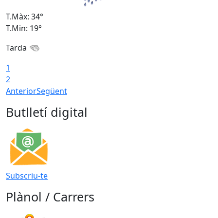
T.Màx: 34°
T
T.Min: 19°
T
Tarda
T
1
2
Anterior
Següent
Butlletí digital
Subscriu-te
Plànol / Carrers