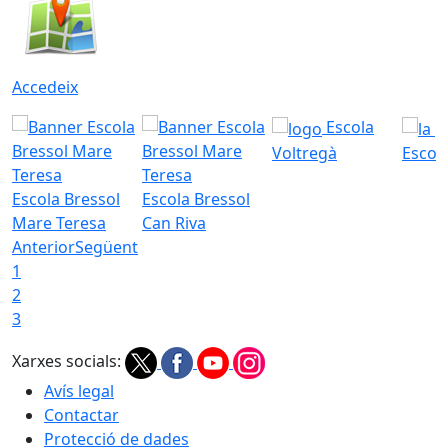
Accedeix
Escola
Voltregà
Escola
Escola Bressol
Escola Bressol
Mare Teresa
Can Riva
Anterior
Següent
1
2
3
Xarxes socials:
Avís legal
Contactar
Protecció de dades