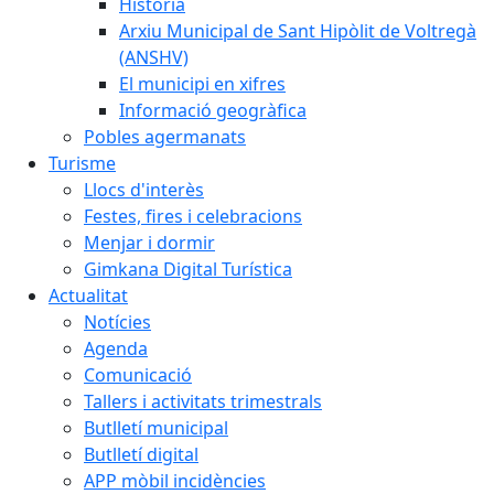
Història
Arxiu Municipal de Sant Hipòlit de Voltregà
(ANSHV)
El municipi en xifres
Informació geogràfica
Pobles agermanats
Turisme
Llocs d'interès
Festes, fires i celebracions
Menjar i dormir
Gimkana Digital Turística
Actualitat
Notícies
Agenda
Comunicació
Tallers i activitats trimestrals
Butlletí municipal
Butlletí digital
APP mòbil incidències