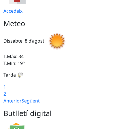
Accedeix
Meteo
Dissabte, 8 d’agost
D
T.Màx: 34°
T
T.Min: 19°
T
Tarda
T
1
2
Anterior
Següent
Butlletí digital