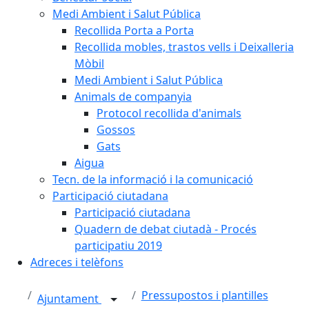
Medi Ambient i Salut Pública
Recollida Porta a Porta
Recollida mobles, trastos vells i Deixalleria
Mòbil
Medi Ambient i Salut Pública
Animals de companyia
Protocol recollida d'animals
Gossos
Gats
Aigua
Tecn. de la informació i la comunicació
Participació ciutadana
Participació ciutadana
Quadern de debat ciutadà - Procés
participatiu 2019
Adreces i telèfons
Pressupostos i plantilles
Ajuntament