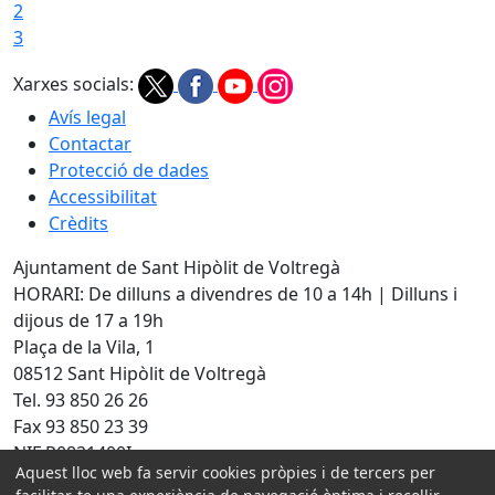
2
3
Xarxes socials:
Avís legal
Contactar
Protecció de dades
Accessibilitat
Crèdits
Ajuntament de Sant Hipòlit de Voltregà
HORARI: De dilluns a divendres de 10 a 14h | Dilluns i
dijous de 17 a 19h
Plaça de la Vila, 1
08512 Sant Hipòlit de Voltregà
Tel. 93 850 26 26
Fax 93 850 23 39
NIF P0821400I
Aquest lloc web fa servir cookies pròpies i de tercers per