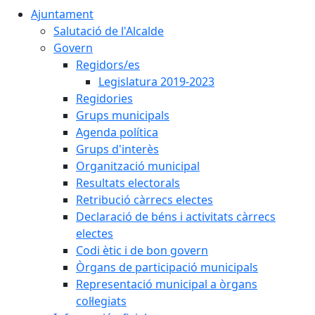
Ajuntament
Salutació de l'Alcalde
Govern
Regidors/es
Legislatura 2019-2023
Regidories
Grups municipals
Agenda política
Grups d'interès
Organització municipal
Resultats electorals
Retribució càrrecs electes
Declaració de béns i activitats càrrecs
electes
Codi ètic i de bon govern
Òrgans de participació municipals
Representació municipal a òrgans
col·legiats