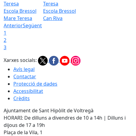
Escola Bressol
Escola Bressol
Mare Teresa
Can Riva
Anterior
Següent
1
2
3
Xarxes socials:
Avís legal
Contactar
Protecció de dades
Accessibilitat
Crèdits
Ajuntament de Sant Hipòlit de Voltregà
HORARI: De dilluns a divendres de 10 a 14h | Dilluns i
dijous de 17 a 19h
Plaça de la Vila, 1