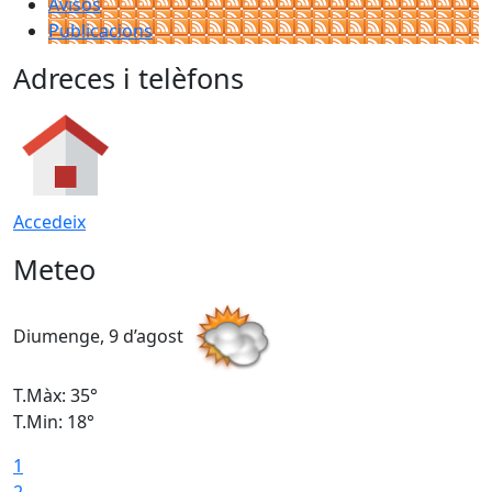
Avisos
Publicacions
Adreces i telèfons
Accedeix
Meteo
Diumenge, 9 d’agost
D
T.Màx: 35°
T
T.Min: 18°
T
1
T