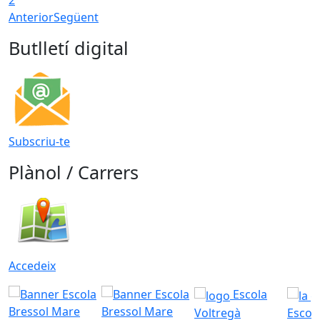
2
Anterior
Següent
Butlletí digital
Subscriu-te
Plànol / Carrers
Accedeix
Escola
Voltregà
Escola