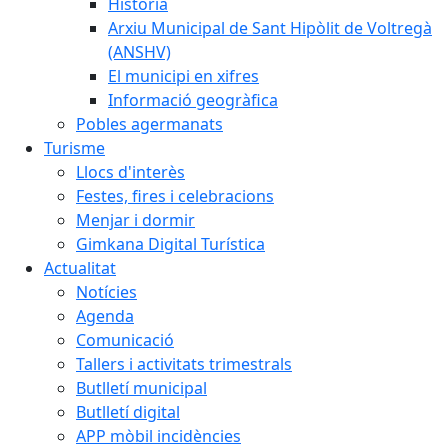
Història
Arxiu Municipal de Sant Hipòlit de Voltregà
(ANSHV)
El municipi en xifres
Informació geogràfica
Pobles agermanats
Turisme
Llocs d'interès
Festes, fires i celebracions
Menjar i dormir
Gimkana Digital Turística
Actualitat
Notícies
Agenda
Comunicació
Tallers i activitats trimestrals
Butlletí municipal
Butlletí digital
APP mòbil incidències