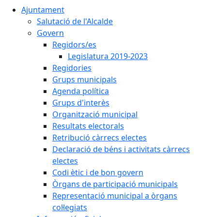
Ajuntament
Salutació de l'Alcalde
Govern
Regidors/es
Legislatura 2019-2023
Regidories
Grups municipals
Agenda política
Grups d'interès
Organització municipal
Resultats electorals
Retribució càrrecs electes
Declaració de béns i activitats càrrecs
electes
Codi ètic i de bon govern
Òrgans de participació municipals
Representació municipal a òrgans
col·legiats